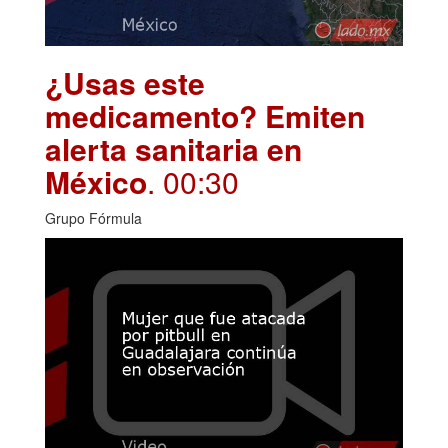
¿Usas este
medicamento? Emiten
alerta sanitaria en
México
. 00:30
Grupo Fórmula