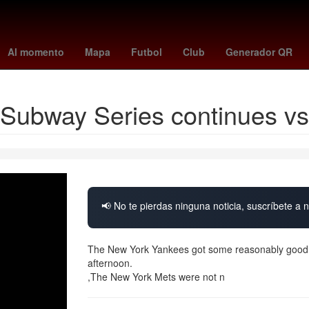
te
hidemasa morita
Rusia
kosovo - suiza
suspension de clase
Al momento
Mapa
Futbol
Club
Generador QR
Subway Series continues v
📢 No te pierdas ninguna noticia, suscríbete a n
The New York Yankees got some reasonably good ne
afternoon.
,The New York Mets were not n