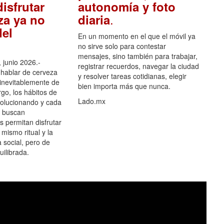
isfrutar
autonomía y foto
.
za ya no
diaria
el
En un momento en el que el móvil ya
no sirve solo para contestar
mensajes, sino también para trabajar,
 junio 2026.-
registrar recuerdos, navegar la ciudad
hablar de cerveza
y resolver tareas cotidianas, elegir
 inevitablemente de
bien importa más que nunca.
go, los hábitos de
Lado.mx
olucionando y cada
 buscan
es permitan disfrutar
 mismo ritual y la
 social, pero de
ilibrada.