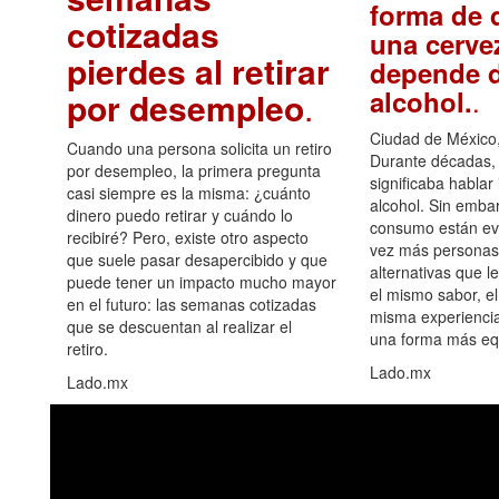
forma de d
cotizadas
una cerve
pierdes al retirar
depende d
.
alcohol.
por desempleo
.
Ciudad de México,
Cuando una persona solicita un retiro
Durante décadas, 
por desempleo, la primera pregunta
significaba hablar
casi siempre es la misma: ¿cuánto
alcohol. Sin embar
dinero puedo retirar y cuándo lo
consumo están ev
recibiré? Pero, existe otro aspecto
vez más personas
que suele pasar desapercibido y que
alternativas que l
puede tener un impacto mucho mayor
el mismo sabor, el
en el futuro: las semanas cotizadas
misma experiencia
que se descuentan al realizar el
una forma más equ
retiro.
Lado.mx
Lado.mx