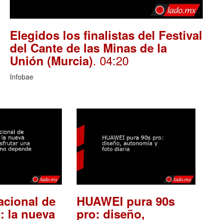
Elegidos los finalistas del Festival
del Cante de las Minas de la
. 04:20
Unión (Murcia)
Infobae
acional de
HUAWEI pura 90s
: la nueva
pro: diseño,