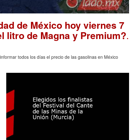
udad de México hoy viernes 7
el litro de Magna y Premium?
.
nformar todos los días el precio de las gasolinas en México