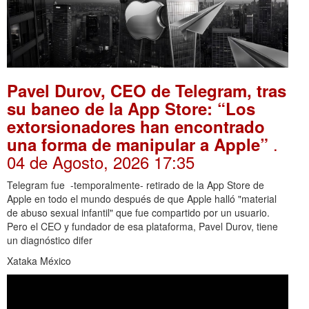
Pavel Durov, CEO de Telegram, tras
su baneo de la App Store: “Los
extorsionadores han encontrado
.
una forma de manipular a Apple”
04 de Agosto, 2026 17:35
Telegram fue -temporalmente- retirado de la App Store de
Apple en todo el mundo después de que Apple halló "material
de abuso sexual infantil" que fue compartido por un usuario.
Pero el CEO y fundador de esa plataforma, Pavel Durov, tiene
un diagnóstico difer
Xataka México