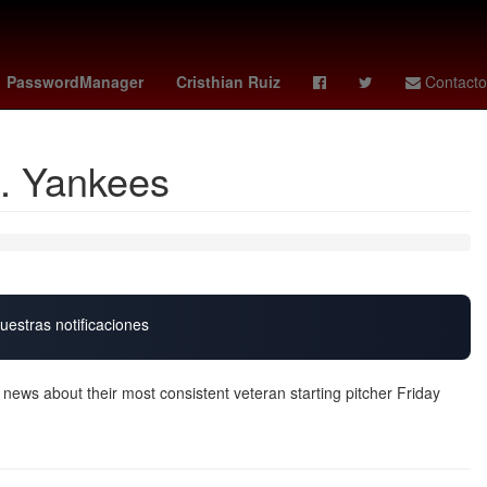
s 10 de noviembre
Ridley Scott
Jorge Messi
PasswordManager
Cristhian Ruiz
Contacto
s. Yankees
uestras notificaciones
ws about their most consistent veteran starting pitcher Friday