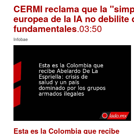
CERMI reclama que la "simpl
europea de la IA no debilite
fundamentales
.03:50
Infobae
Esta es la Colombia que recibe