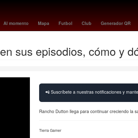
Usumacinta
saints - panthers
soborno
barcelona - levante ba
Al momento
Mapa
Futbol
Club
Generador QR
en sus episodios, cómo y d
📲 Suscríbete a nuestras notificaciones y mante
Rancho Dutton llega para continuar creciendo la 
Tierra Gamer