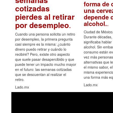
forma de d
cotizadas
una cerve
pierdes al retirar
depende d
.
alcohol.
por desempleo
.
Ciudad de México,
Cuando una persona solicita un retiro
Durante décadas, 
por desempleo, la primera pregunta
significaba hablar
casi siempre es la misma: ¿cuánto
alcohol. Sin embar
dinero puedo retirar y cuándo lo
consumo están ev
recibiré? Pero, existe otro aspecto
vez más personas
que suele pasar desapercibido y que
alternativas que l
puede tener un impacto mucho mayor
el mismo sabor, el
en el futuro: las semanas cotizadas
misma experiencia
que se descuentan al realizar el
una forma más equ
retiro.
Lado.mx
Lado.mx