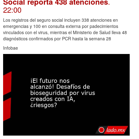
.
Social reporta 438 atenciones
22:00
Los registros del seguro social incluyen 338 atenciones en
emergencias y 100 en consulta externa por padecimientos
vinculados con el virus, mientras el Ministerio de Salud lleva 48
diagnósticos confirmados por PCR hasta la semana 28
Infobae