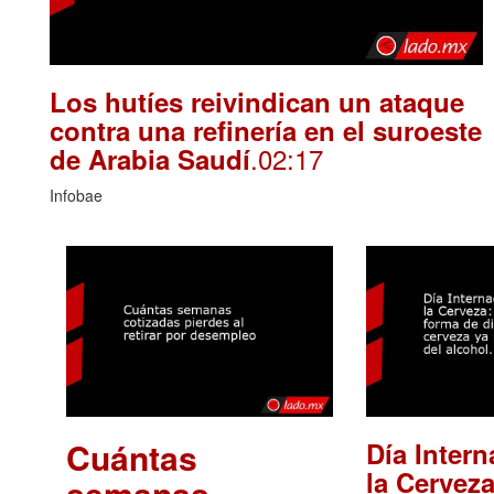
Los hutíes reivindican un ataque
contra una refinería en el suroeste
.02:17
de Arabia Saudí
Infobae
Cuántas
Día Intern
la Cerveza
semanas