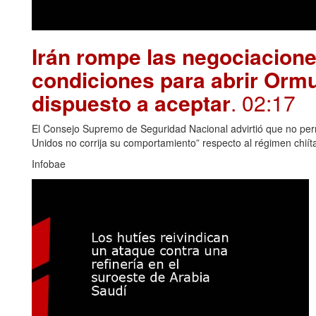
Irán rompe las negociacion
condiciones para abrir Orm
dispuesto a aceptar
. 02:17
El Consejo Supremo de Seguridad Nacional advirtió que no permi
Unidos no corrija su comportamiento” respecto al régimen chiít
Infobae