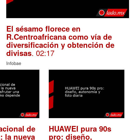
El sésamo florece en
R.Centroafricana como vía de
diversificación y obtención de
. 02:17
divisas
Infobae
acional de
HUAWEI pura 90s
: la nueva
pro: diseño,