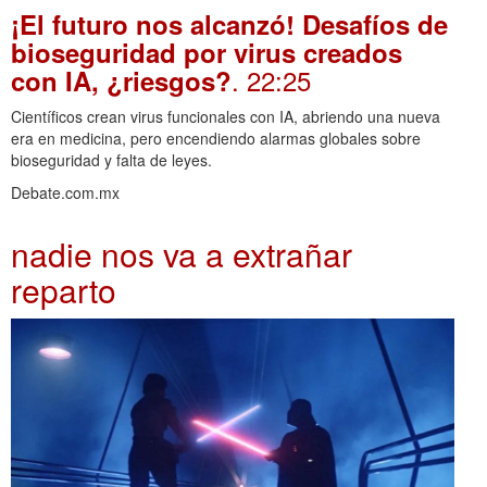
¡El futuro nos alcanzó! Desafíos de
bioseguridad por virus creados
. 22:25
con IA, ¿riesgos?
Científicos crean virus funcionales con IA, abriendo una nueva
era en medicina, pero encendiendo alarmas globales sobre
bioseguridad y falta de leyes.
Debate.com.mx
nadie nos va a extrañar
reparto