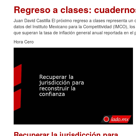
Regreso a clases: cuadern
Juan David Castilla El próximo regreso a clases representa u
datos del Instituto Mexicano para la Competitividad (IMCO), los
que superan la tasa de inflación general anual reportada en el p
Hora Cero
Recuperar la jurisdicción para