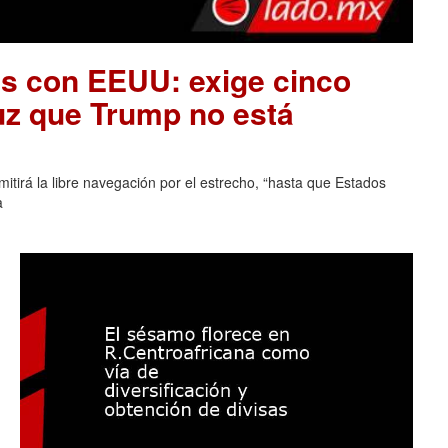
es con EEUU: exige cinco
uz que Trump no está
tirá la libre navegación por el estrecho, “hasta que Estados
a