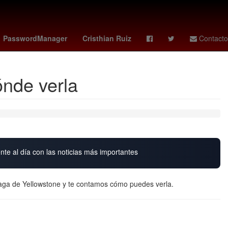
dalona
Pago
Argentina
Dólar estadounidense
PasswordManager
Cristhian Ruiz
Contacto
ónde verla
nte al día con las noticias más importantes
saga de Yellowstone y te contamos cómo puedes verla.