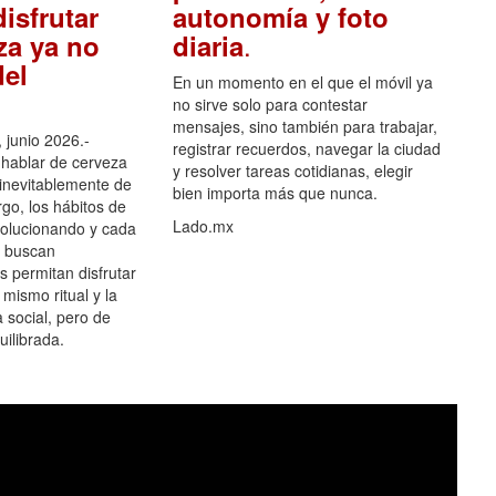
isfrutar
autonomía y foto
.
za ya no
diaria
el
En un momento en el que el móvil ya
no sirve solo para contestar
mensajes, sino también para trabajar,
 junio 2026.-
registrar recuerdos, navegar la ciudad
hablar de cerveza
y resolver tareas cotidianas, elegir
 inevitablemente de
bien importa más que nunca.
go, los hábitos de
Lado.mx
olucionando y cada
 buscan
es permitan disfrutar
 mismo ritual y la
 social, pero de
ilibrada.