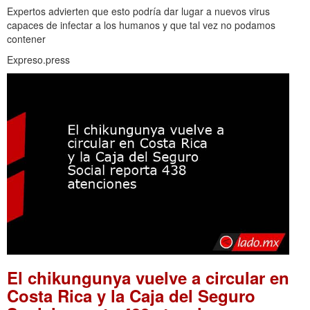
Expertos advierten que esto podría dar lugar a nuevos virus
capaces de infectar a los humanos y que tal vez no podamos
contener
Expreso.press
El chikungunya vuelve a circular en
Costa Rica y la Caja del Seguro