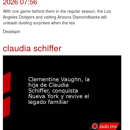
2026 07:56
With one game behind them in the regular season, the Los
Angeles Dodgers and visiting Arizona Diamondbacks will
unleash dueling surprises when the tea
Deadspin
claudia schiffer