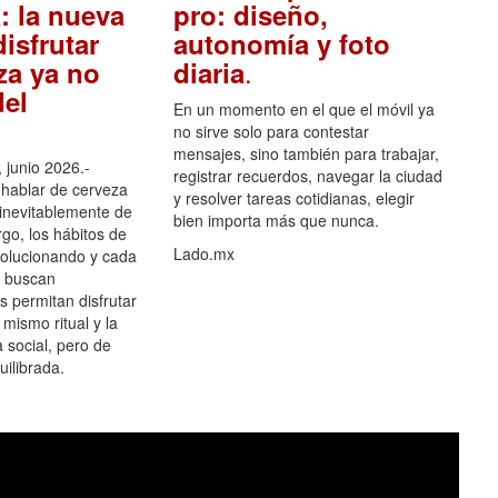
: la nueva
pro: diseño,
isfrutar
autonomía y foto
.
za ya no
diaria
el
En un momento en el que el móvil ya
no sirve solo para contestar
mensajes, sino también para trabajar,
 junio 2026.-
registrar recuerdos, navegar la ciudad
hablar de cerveza
y resolver tareas cotidianas, elegir
 inevitablemente de
bien importa más que nunca.
go, los hábitos de
Lado.mx
olucionando y cada
 buscan
es permitan disfrutar
 mismo ritual y la
 social, pero de
ilibrada.