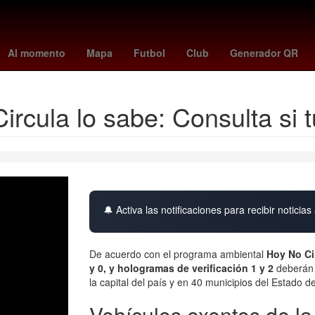
tiembre
Ciudad López Mateos
Agresión
Aguascalientes
Incend
Al momento
Mapa
Futbol
Club
Generador QR
Circula lo sabe: Consulta si
🔔 Activa las notificaciones para recibir noticias 
De acuerdo con el programa ambiental
Hoy No Ci
y 0, y h
ologramas de verificación 1 y 2
deberán
la capital del país y en 40 municipios del Estado d
Vehículos exentos de la 