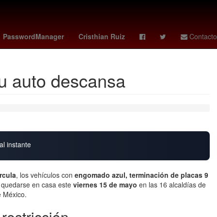
io
Venezolanos
ademola lookman
PasswordManager
Cristhian Ruiz
Contacto
 tu auto descansa
al instante
rcula
, los vehículos con
engomado azul, te
rminación de placas 9
 quedarse en casa este
viernes 15 de mayo
en las 16 alcaldías de
e México.
restricción