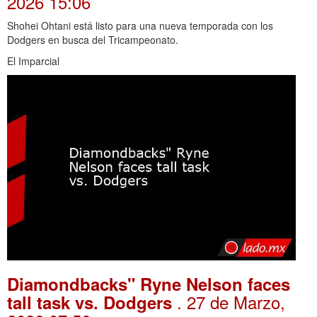
2026 15:06
Shohei Ohtani está listo para una nueva temporada con los
Dodgers en busca del Tricampeonato.
El Imparcial
Diamondbacks" Ryne Nelson faces
. 27 de Marzo,
tall task vs. Dodgers