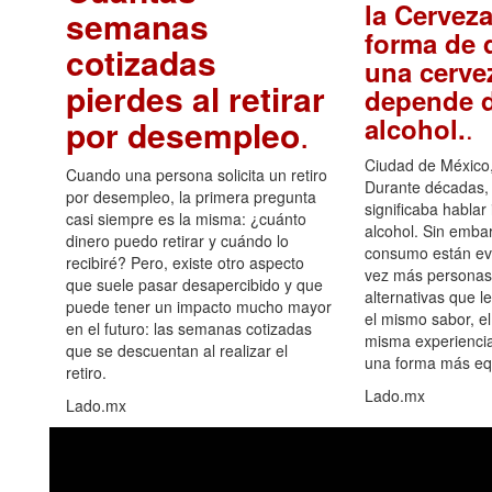
la Cerveza
semanas
forma de d
cotizadas
una cerve
pierdes al retirar
depende d
.
alcohol.
por desempleo
.
Ciudad de México,
Cuando una persona solicita un retiro
Durante décadas, 
por desempleo, la primera pregunta
significaba hablar
casi siempre es la misma: ¿cuánto
alcohol. Sin embar
dinero puedo retirar y cuándo lo
consumo están ev
recibiré? Pero, existe otro aspecto
vez más personas
que suele pasar desapercibido y que
alternativas que l
puede tener un impacto mucho mayor
el mismo sabor, el
en el futuro: las semanas cotizadas
misma experiencia
que se descuentan al realizar el
una forma más equ
retiro.
Lado.mx
Lado.mx