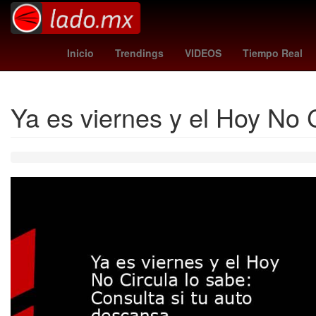
España
Pago
China
15 de sep
Inicio
Trendings
VIDEOS
Tiempo Real
Ya es viernes y el Hoy No 