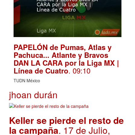
PAPELÓN de Pumas, Atlas y
Pachuca... Atlante y Bravos
DAN LA CARA por la Liga MX |
. 09:10
Línea de Cuatro
TUDN México
jhoan durán
Keller se pierde el resto de
la campaña
. 17 de Julio,