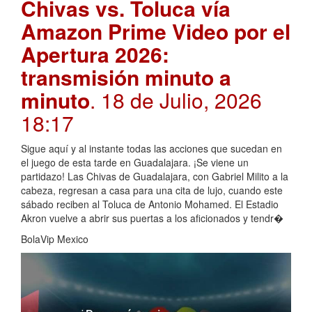
Chivas vs. Toluca vía
Amazon Prime Video por el
Apertura 2026:
transmisión minuto a
minuto
. 18 de Julio, 2026
18:17
Sigue aquí y al instante todas las acciones que sucedan en
el juego de esta tarde en Guadalajara. ¡Se viene un
partidazo! Las Chivas de Guadalajara, con Gabriel Milito a la
cabeza, regresan a casa para una cita de lujo, cuando este
sábado reciben al Toluca de Antonio Mohamed. El Estadio
Akron vuelve a abrir sus puertas a los aficionados y tendr�
BolaVip Mexico