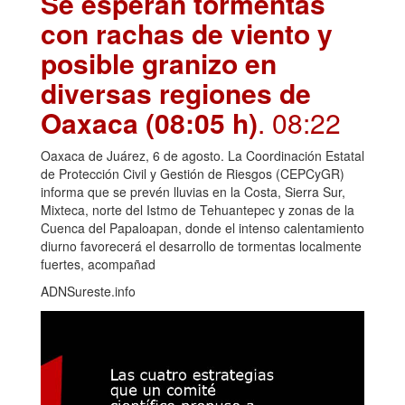
Se esperan tormentas
con rachas de viento y
posible granizo en
diversas regiones de
Oaxaca (08:05 h)
. 08:22
Oaxaca de Juárez, 6 de agosto. La Coordinación Estatal
de Protección Civil y Gestión de Riesgos (CEPCyGR)
informa que se prevén lluvias en la Costa, Sierra Sur,
Mixteca, norte del Istmo de Tehuantepec y zonas de la
Cuenca del Papaloapan, donde el intenso calentamiento
diurno favorecerá el desarrollo de tormentas localmente
fuertes, acompañad
ADNSureste.info