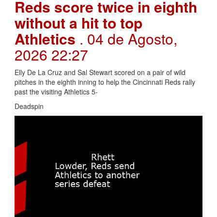
Reds score twice in eighth
without a hit to top
Athletics
. 04 de Agosto,
2026 22:27
Elly De La Cruz and Sal Stewart scored on a pair of wild
pitches in the eighth inning to help the Cincinnati Reds rally
past the visiting Athletics 5-
Deadspin