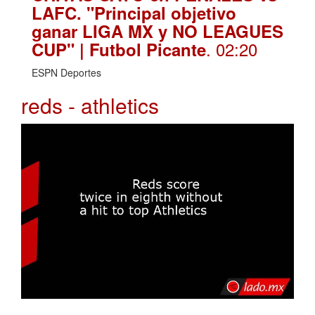
LAFC. "Principal objetivo
ganar LIGA MX y NO LEAGUES
. 02:20
CUP" | Futbol Picante
ESPN Deportes
reds - athletics