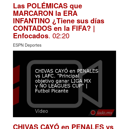
Las POLÉMICAS que
MARCARON la ERA
INFANTINO ¿Tiene sus días
CONTADOS en la FIFA? |
. 02:20
Enfocados
ESPN Deportes
CHIVAS CAYÓ en PENALES vs