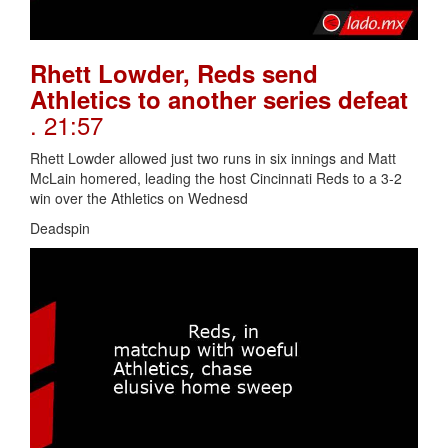
Rhett Lowder, Reds send
Athletics to another series defeat
. 21:57
Rhett Lowder allowed just two runs in six innings and Matt
McLain homered, leading the host Cincinnati Reds to a 3-2
win over the Athletics on Wednesd
Deadspin