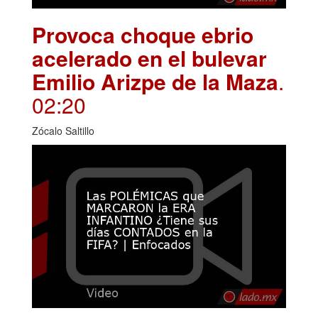
Provoca choque ebrio
acelerado en el bulevar
Emilio Arizpe de la Maza
.
02:20
Zócalo Saltillo