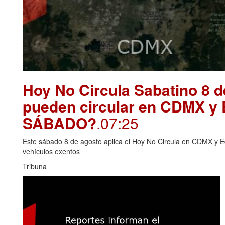
Hoy No Circula Sabatino 8 
pueden circular en CDMX y
SÁBADO?
.07:25
Este sábado 8 de agosto aplica el Hoy No Circula en CDMX y E
vehículos exentos
Tribuna