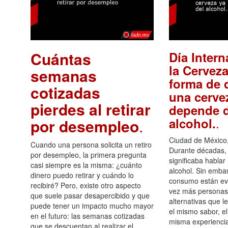
Cuántas
Día Intern
la Cerveza
semanas
forma de d
cotizadas
una cerve
pierdes al retirar
depende d
.
alcohol.
por desempleo
.
Ciudad de México,
Cuando una persona solicita un retiro
Durante décadas, 
por desempleo, la primera pregunta
significaba hablar
casi siempre es la misma: ¿cuánto
alcohol. Sin embar
dinero puedo retirar y cuándo lo
consumo están ev
recibiré? Pero, existe otro aspecto
vez más personas
que suele pasar desapercibido y que
alternativas que l
puede tener un impacto mucho mayor
el mismo sabor, el
en el futuro: las semanas cotizadas
misma experiencia
que se descuentan al realizar el