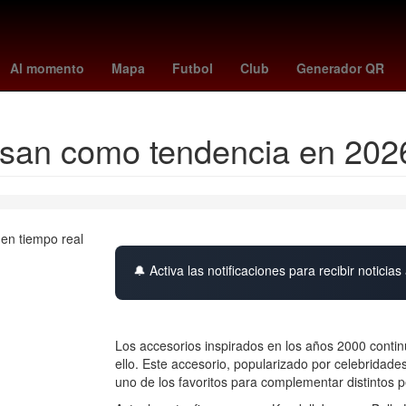
 madrid
Cristiano Ronaldo
The Addams Family
26 de marzo
A
Al momento
Mapa
Futbol
Club
Generador QR
esan como tendencia en 202
🔔 Activa las notificaciones para recibir noticias 
Los accesorios inspirados en los años 2000 conti
ello. Este accesorio, popularizado por celebridade
uno de los favoritos para complementar distintos 