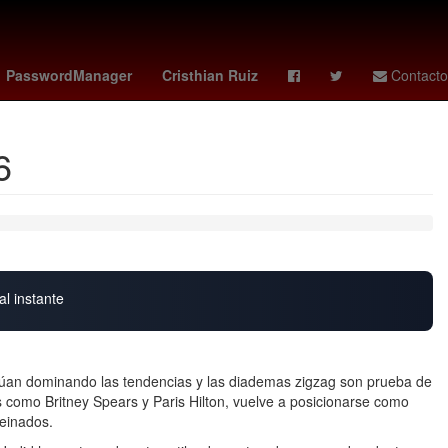
gresión
Empresa
Puebla de Zaragoza
PasswordManager
Cristhian Ruiz
Contacto
6
al instante
núan dominando las tendencias y las diademas zigzag son prueba de
s como Britney Spears y Paris Hilton, vuelve a posicionarse como
peinados.