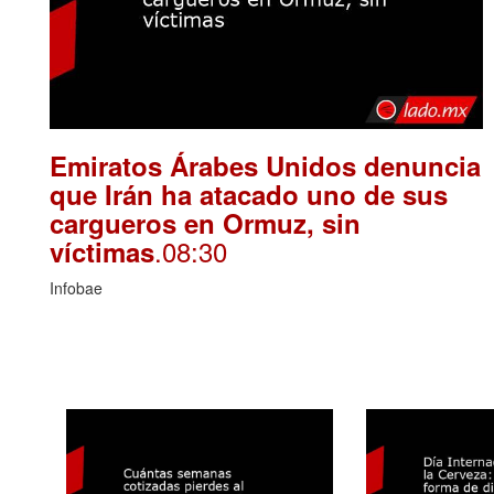
Emiratos Árabes Unidos denuncia
que Irán ha atacado uno de sus
cargueros en Ormuz, sin
.08:30
víctimas
Infobae