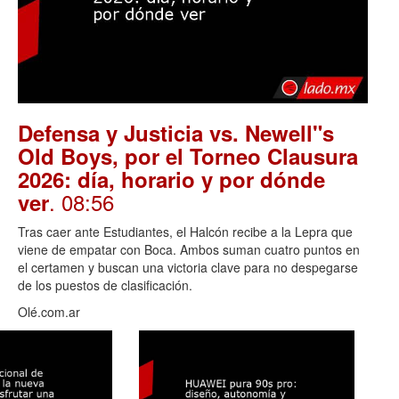
Defensa y Justicia vs. Newell"s
Old Boys, por el Torneo Clausura
2026: día, horario y por dónde
. 08:56
ver
Tras caer ante Estudiantes, el Halcón recibe a la Lepra que
viene de empatar con Boca. Ambos suman cuatro puntos en
el certamen y buscan una victoria clave para no despegarse
de los puestos de clasificación.
Olé.com.ar