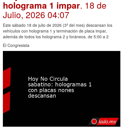
holograma 1 impar
. 18 de
Julio, 2026 04:07
Este sábado 18 de julio de 2026 (3º del mes) descansan los
vehículos con holograma 1 y terminación de placa impar,
además de todos los holograma 2 y foráneos, de 5:00 a 2
El Congresista