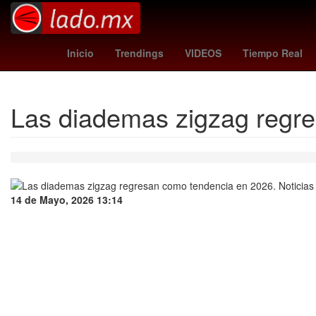
mexico news
Ubisoft
Gobierno
real
Inicio
Trendings
VIDEOS
Tiempo Real
Las diademas zigzag regr
14 de Mayo, 2026 13:14