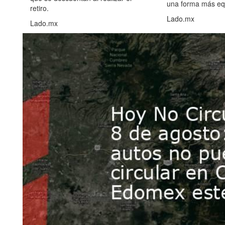
una forma más equ
retiro.
Lado.mx
Lado.mx