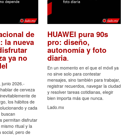
acional de
HUAWEI pura 90s
: la nueva
pro: diseño,
isfrutar
autonomía y foto
.
za ya no
diaria
el
En un momento en el que el móvil ya
no sirve solo para contestar
mensajes, sino también para trabajar,
 junio 2026.-
registrar recuerdos, navegar la ciudad
hablar de cerveza
y resolver tareas cotidianas, elegir
 inevitablemente de
bien importa más que nunca.
go, los hábitos de
Lado.mx
olucionando y cada
 buscan
es permitan disfrutar
 mismo ritual y la
 social, pero de