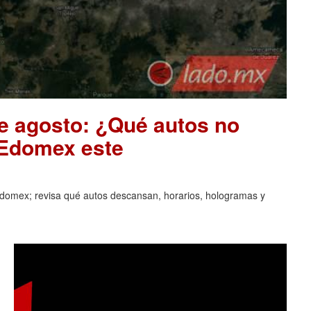
de agosto: ¿Qué autos no
 Edomex este
domex; revisa qué autos descansan, horarios, hologramas y