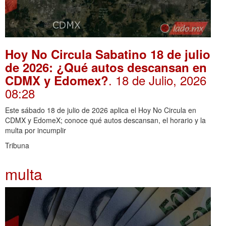
Hoy No Circula Sabatino 18 de julio
de 2026: ¿Qué autos descansan en
. 18 de Julio, 2026
CDMX y Edomex?
08:28
Este sábado 18 de julio de 2026 aplica el Hoy No Circula en
CDMX y EdomeX; conoce qué autos descansan, el horario y la
multa por incumplir
Tribuna
multa