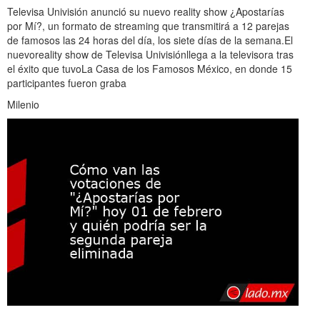
Televisa Univisión anunció su nuevo reality show ¿Apostarías
por Mí?, un formato de streaming que transmitirá a 12 parejas
de famosos las 24 horas del día, los siete días de la semana.El
nuevoreality show de Televisa Univisiónllega a la televisora tras
el éxito que tuvoLa Casa de los Famosos México, en donde 15
participantes fueron graba
Milenio