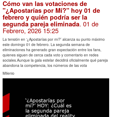
Cómo van las votaciones de
"¿Apostarías por Mí?" hoy 01 de
febrero y quién podría ser la
. 01 de
segunda pareja eliminada
Febrero, 2026 15:25
La tensión en ‘¿Apostarías por mí?’ alcanza su punto máximo
este domingo 01 de febrero. La segunda semana de
eliminaciones ha generado gran expectación entre los fans,
quienes siguen de cerca cada voto y comentario en redes
sociales.Aunque la gala estelar decidirá oficialmente qué pareja
abandona la competencia, los números de las vota
Milenio