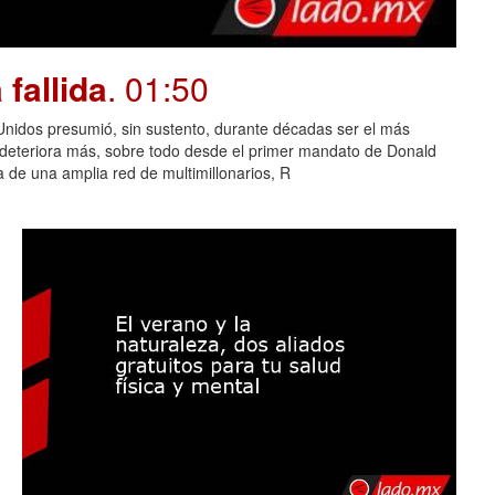
fallida
. 01:50
dos presumió, sin sustento, durante décadas ser el más
e deteriora más, sobre todo desde el primer mandato de Donald
 de una amplia red de multimillonarios, R