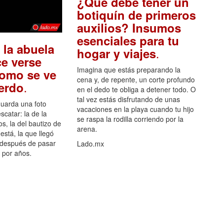
¿Qué debe tener un
botiquín de primeros
auxilios? Insumos
esenciales para tu
 la abuela
.
hogar y viajes
e verse
Imagina que estás preparando la
como se ve
cena y, de repente, un corte profundo
.
uerdo
en el dedo te obliga a detener todo. O
tal vez estás disfrutando de unas
guarda una foto
vacaciones en la playa cuando tu hijo
scatar: la de la
se raspa la rodilla corriendo por la
s, la del bautizo de
arena.
está, la que llegó
 después de pasar
Lado.mx
por años.