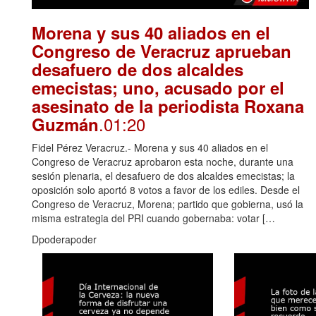
Morena y sus 40 aliados en el
Congreso de Veracruz aprueban
desafuero de dos alcaldes
emecistas; uno, acusado por el
asesinato de la periodista Roxana
.01:20
Guzmán
Fidel Pérez Veracruz.- Morena y sus 40 aliados en el
Congreso de Veracruz aprobaron esta noche, durante una
sesión plenaria, el desafuero de dos alcaldes emecistas; la
oposición solo aportó 8 votos a favor de los ediles. Desde el
Congreso de Veracruz, Morena; partido que gobierna, usó la
misma estrategia del PRI cuando gobernaba: votar […
Dpoderapoder