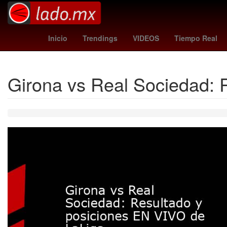
Oscar a la mejor película
Venezolano
Inicio
Trendings
VIDEOS
Tiempo Real
Girona vs Real Sociedad: 