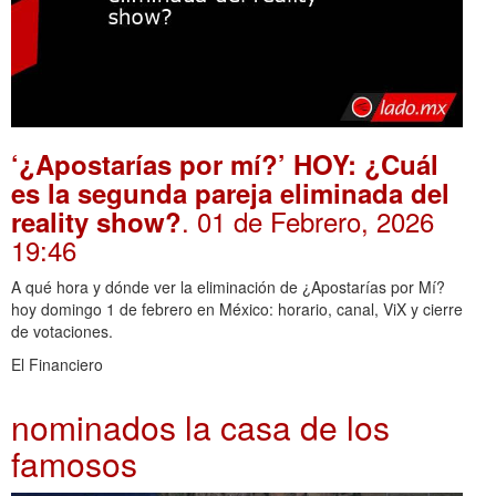
‘¿Apostarías por mí?’ HOY: ¿Cuál
es la segunda pareja eliminada del
. 01 de Febrero, 2026
reality show?
19:46
A qué hora y dónde ver la eliminación de ¿Apostarías por Mí?
hoy domingo 1 de febrero en México: horario, canal, ViX y cierre
de votaciones.
El Financiero
nominados la casa de los
famosos