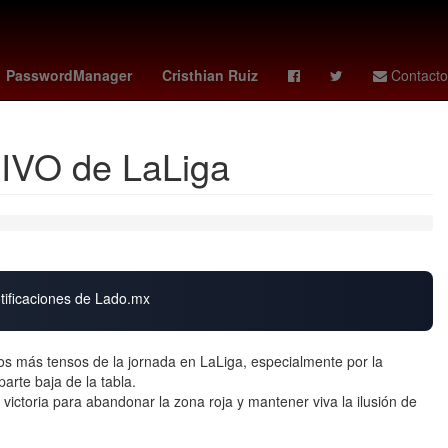
entina
2024
Denuncia
Pensilvania
PasswordManager
Cristhian Ruiz
Contacto
VIVO de LaLiga
otificaciones de Lado.mx
os más tensos de la jornada en LaLiga, especialmente por la
parte baja de la tabla.
ictoria para abandonar la zona roja y mantener viva la ilusión de