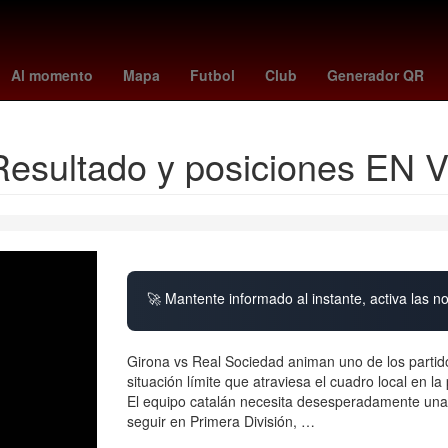
s
27 de marzo
jesús orozco
Lucas Ocampos
Home run
Arg
Al momento
Mapa
Futbol
Club
Generador QR
Resultado y posiciones EN 
🚀 Mantente informado al instante, activa las n
Girona vs Real Sociedad animan uno de los partid
situación límite que atraviesa el cuadro local en la 
El equipo catalán necesita desesperadamente una v
seguir en Primera División, …