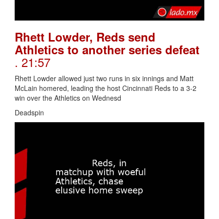
Rhett Lowder, Reds send
Athletics to another series defeat
. 21:57
Rhett Lowder allowed just two runs in six innings and Matt
McLain homered, leading the host Cincinnati Reds to a 3-2
win over the Athletics on Wednesd
Deadspin