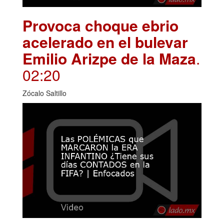
Provoca choque ebrio
acelerado en el bulevar
Emilio Arizpe de la Maza
.
02:20
Zócalo Saltillo