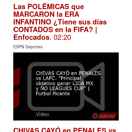
Las POLÉMICAS que
MARCARON la ERA
INFANTINO ¿Tiene sus días
CONTADOS en la FIFA? |
. 02:20
Enfocados
ESPN Deportes
CHIVAS CAYÓ en PENALES vs