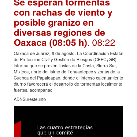
Se esperan tormentas
con rachas de viento y
posible granizo en
diversas regiones de
Oaxaca (08:05 h)
. 08:22
Oaxaca de Juárez, 6 de agosto. La Coordinación Estatal
de Protección Civil y Gestión de Riesgos (CEPCyGR)
informa que se prevén lluvias en la Costa, Sierra Sur,
Mixteca, norte del Istmo de Tehuantepec y zonas de la
Cuenca del Papaloapan, donde el intenso calentamiento
diurno favorecerá el desarrollo de tormentas localmente
fuertes, acompañad
ADNSureste.info