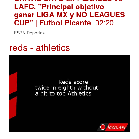
LAFC. "Principal objetivo
ganar LIGA MX y NO LEAGUES
. 02:20
CUP" | Futbol Picante
ESPN Deportes
reds - athletics