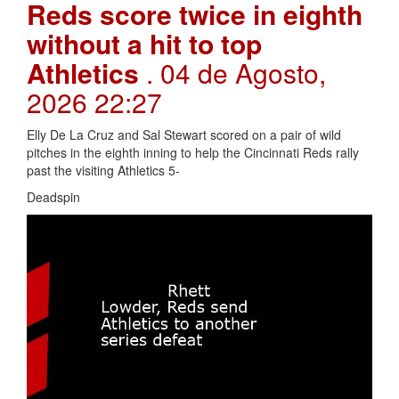
Reds score twice in eighth
without a hit to top
Athletics
. 04 de Agosto,
2026 22:27
Elly De La Cruz and Sal Stewart scored on a pair of wild
pitches in the eighth inning to help the Cincinnati Reds rally
past the visiting Athletics 5-
Deadspin