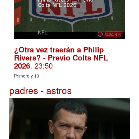
¿Otra vez traerán a Philip
Rivers? - Previo Colts NFL
. 23:50
2026
Primero y 10
padres - astros