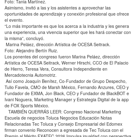
Foto: Tania Martínez.
Asimismo, invitó a las y los asistentes a aprovechar las
oportunidades de aprendizaje y conexión profesional que ofrece
el evento.
“Lo más importante es que los acerca a la industria y les genera
una experiencia, una vivencia superior que les hará conectar con
la misma”, concluyó.
Marina Peláez, dirección Artística de OCESA Seitrack.
Foto: Alejandro Bertín Ruiz.
Los ponentes del congreso fueron Marina Peláez, dirección
Artística de OCESA Seitrack, Werner Hirschi, CCO de El Palacio
de Hierro, Teresa Vera, Consultora Independiente en
Mercadotecnia Automotriz.
Así como Joaquín Benítez, Co-Fundador de Grupo Despecho,
Tulio Favela, CMO de Marsh México, Fernando Anzures, CEO y
Fundador de EXMA, Jon Black, CEO y Fundador de BlackBOT e
Ivani Noguera, Marketing Manager y Estrategia Digital de la app
de FOX Sports México.
TAMBIÉN QUERRÁS LEER: Congreso Nacional Marketing
Escuela de negocios Toluca Negocios Educación Notas
Relacionadas Tec Toluca y Consejo Empresarial del Edomex
firman convenio Reconocen a egresada de Tec Toluca con el
Premio al Mérito EXATEC 2026 Impulsa igualdad con perspectiva