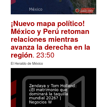
¡Nuevo mapa político!
México y Perú retoman
relaciones mientras
avanza la derecha en la
región
. 23:50
El Heraldo de México