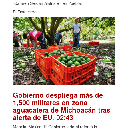
“Carmen Serdán Alatriste”, en Puebla.
El Financiero
Gobierno despliega más de
1,500 militares en zona
aguacatera de Michoacán tras
. 02:43
alerta de EU
Morelia, México. El Gobierno federal reforzó la