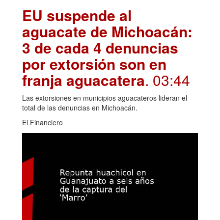
EU suspende al
aguacate de Michoacán:
3 de cada 4 denuncias
por extorsión son en
franja aguacatera
. 03:44
Las extorsiones en municipios aguacateros lideran el
total de las denuncias en Michoacán.
El Financiero