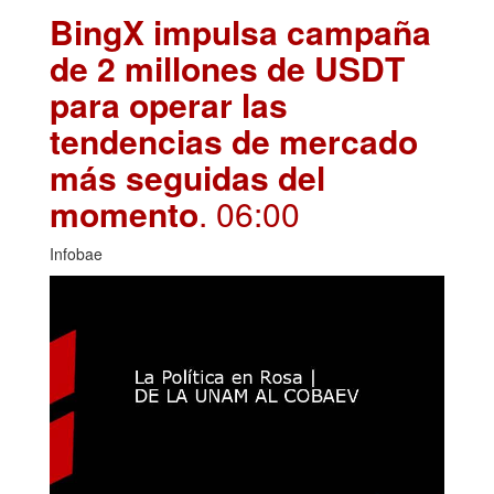
BingX impulsa campaña
de 2 millones de USDT
para operar las
tendencias de mercado
más seguidas del
momento
. 06:00
Infobae