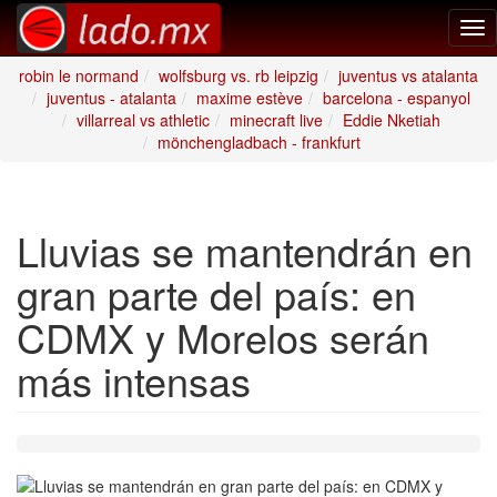
Tog
nav
robin le normand
wolfsburg vs. rb leipzig
juventus vs atalanta
juventus - atalanta
maxime estève
barcelona - espanyol
villarreal vs athletic
minecraft live
Eddie Nketiah
mönchengladbach - frankfurt
Lluvias se mantendrán en
gran parte del país: en
CDMX y Morelos serán
más intensas