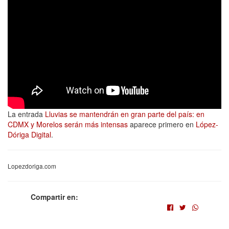
La entrada
Lluvias se mantendrán en gran parte del país: en
CDMX y Morelos serán más intensas
aparece primero en
López-
Dóriga Digital
.
Lopezdoriga.com
Compartir en: