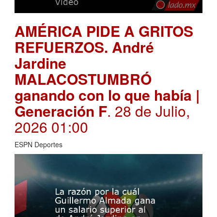
AMÉRICA PIDE A GRITOS
REFUERZOS. André
Jardine
MALACOSTUMBRÓ
ganando con lo que había |
Generación F
. 28 de Julio,
2026 01:00
ESPN Deportes