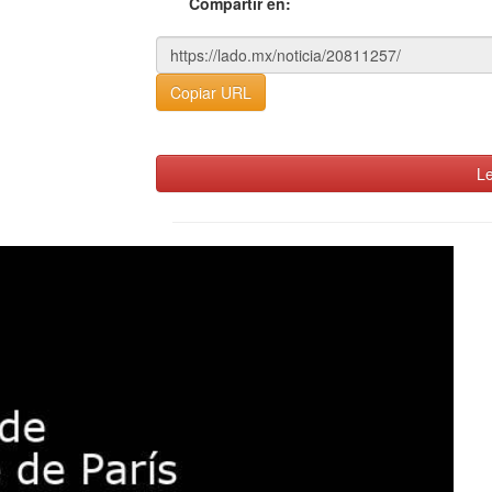
Compartir en:
Copiar URL
Le