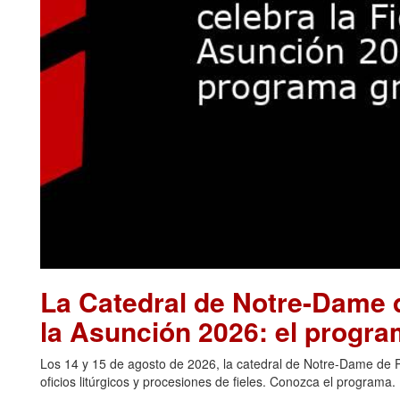
La Catedral de Notre-Dame d
la Asunción 2026: el progra
Los 14 y 15 de agosto de 2026, la catedral de Notre-Dame de Pa
oficios litúrgicos y procesiones de fieles. Conozca el programa.