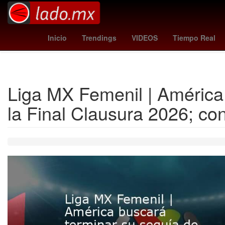
Sadam Husein
Aeropuerto Internacional de Guada
Inicio
Trendings
VIDEOS
Tiempo Real
Día de Acción
Liga MX Femenil | América 
la Final Clausura 2026; co