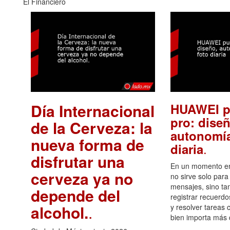
El Financiero
Día Internacional
HUAWEI p
pro: diseñ
de la Cerveza: la
autonomía
nueva forma de
.
diaria
disfrutar una
En un momento en 
cerveza ya no
no sirve solo para
mensajes, sino ta
depende del
registrar recuerdo
alcohol.
.
y resolver tareas c
bien importa más