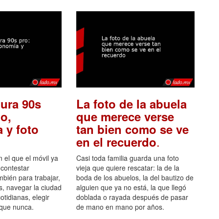
ura 90s
La foto de la abuela
o,
que merece verse
 y foto
tan bien como se ve
.
en el recuerdo
el que el móvil ya
Casi toda familia guarda una foto
 contestar
vieja que quiere rescatar: la de la
mbién para trabajar,
boda de los abuelos, la del bautizo de
s, navegar la ciudad
alguien que ya no está, la que llegó
otidianas, elegir
doblada o rayada después de pasar
 que nunca.
de mano en mano por años.