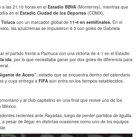
o a las 21:10 horas en el
Estadio BBVA
(Monterrey), mientras que
odía en el
Estadio Ciudad de los Deportes
(CDMX)
.
a
Toluca
con un marcador global de
11-4 en semifinales.
En el
xico, las azulcremas se impusieron 4-3 con goles de Gabriela
 el partido frente a Pachuca con una victoria de 4-1 en el Estadio
la ida
, por lo que necesitaba ganar por dos goles de diferencia para
eral.
igante de Acero”,
estadio que se encuentra dentro del calendario
es y cuya entrega a
FIFA
aún entra en los tiempos establecidos.
omontano y al club capitalino en una final que revive uno de los
n México.
cedentes recientes ante Rayadas, luego de perder partidos de liguilla
o, a pesar de llegar en distintas ocasiones como uno de los equipos
lar.