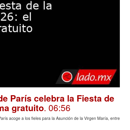
e París celebra la Fiesta de
ma gratuito
. 06:56
rís acoge a los fieles para la Asunción de la Virgen María, entre