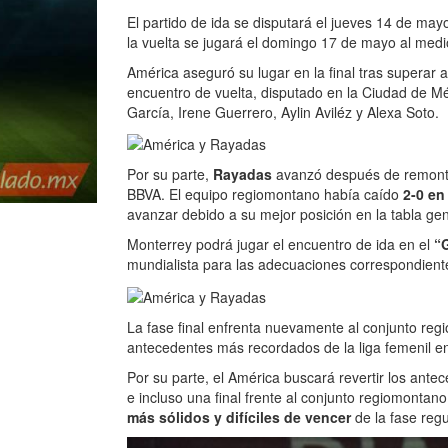
El partido de ida se disputará el jueves 14 de may
la vuelta se jugará el domingo 17 de mayo al medi
América aseguró su lugar en la final tras superar 
encuentro de vuelta, disputado en la Ciudad de Mé
García, Irene Guerrero, Aylin Aviléz y Alexa Soto.
Por su parte,
Rayadas
avanzó después de remontar
BBVA. El equipo regiomontano había caído
2-0 en 
avanzar debido a su mejor posición en la tabla gen
Monterrey podrá jugar el encuentro de ida en el
“G
mundialista para las adecuaciones correspondient
La fase final enfrenta nuevamente al conjunto regi
antecedentes más recordados de la liga femenil e
Por su parte, el América buscará revertir los ante
e incluso una final frente al conjunto regiomontan
más sólidos y difíciles de vencer
de la fase regu