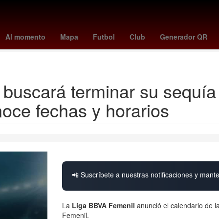
lajara Miguel Hidalgo y Costilla
Raúl Alpizar
Pedro Sicard
Edmu
Al momento
Mapa
Futbol
Club
Generador QR
 Global por un aborto legal y seguro
Juan Toscano
Google Earth
buscará terminar su sequía 
noce fechas y horarios
📲 Suscríbete a nuestras notificaciones y mante
La
Liga BBVA Femenil
anunció el calendario de la
Femenil.