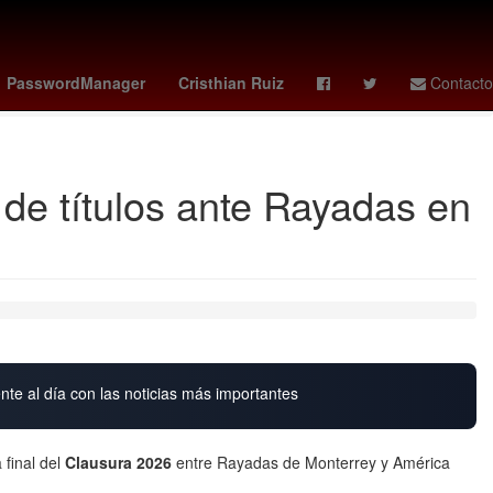
ndo Jacobo Molina
Alejandro Moreno Cárdenas
PasswordManager
Cristhian Ruiz
Contacto
Davy Klaassen
de títulos ante Rayadas en
nte al día con las noticias más importantes
 final del
Clausura 2026
entre Rayadas de Monterrey y América