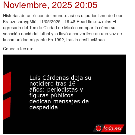
Noviembre, 2025 20:05
Historias de un rincón del mundo: así es el periodismo de León
KrauzesaraygMié, 11/05/2025 - 19:48 Read time: 4 mins El
egresado del Tec de Ciudad de México compartió cómo su
vocación nació del futbol y lo llevó a convertirse en una voz de
la comunidad migrante En 1992, tras la destituci&oac
Conecta.tec.mx