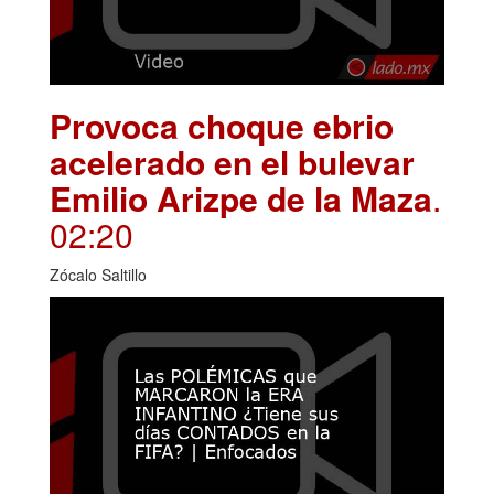
Provoca choque ebrio
acelerado en el bulevar
Emilio Arizpe de la Maza
.
02:20
Zócalo Saltillo