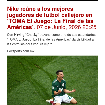
Nike reúne a los mejores
jugadores de futbol callejero en
‘TOMA El Juego: La Final de las
. 07 de Junio, 2026 23:25
Américas’
Con Hirving "Chucky" Lozano como uno de sus estandartes,
"TOMA El Juego: La Final de las Américas" da visibilidad a
las estrellas del futbol callejero.
Foxsports.com.mx