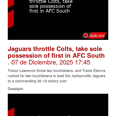
Jaguars throttle Colts, take sole
possession of first in AFC South
. 07 de Diciembre, 2025 17:45
Trevor Lawrence threw two touchdowns, and Travis Etienne
rushed for two touchdowns to lead the Jacksonville Jaguars
to a commanding 36-19 victory over
Deadspin