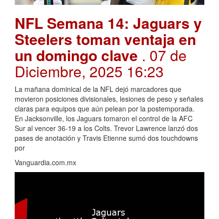
NFL Semana 14: Jaguars y
Steelers toman ventaja en
un domingo clave
. 07 de
Diciembre, 2025 16:23
La mañana dominical de la NFL dejó marcadores que
movieron posiciones divisionales, lesiones de peso y señales
claras para equipos que aún pelean por la postemporada.
En Jacksonville, los Jaguars tomaron el control de la AFC
Sur al vencer 36-19 a los Colts. Trevor Lawrence lanzó dos
pases de anotación y Travis Etienne sumó dos touchdowns
por
Vanguardia.com.mx