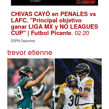
CHIVAS CAYÓ en PENALES vs
LAFC. "Principal objetivo
ganar LIGA MX y NO LEAGUES
. 02:20
CUP" | Futbol Picante
ESPN Deportes
trevor etienne