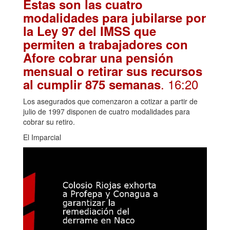
Estas son las cuatro
modalidades para jubilarse por
la Ley 97 del IMSS que
permiten a trabajadores con
Afore cobrar una pensión
mensual o retirar sus recursos
. 16:20
al cumplir 875 semanas
Los asegurados que comenzaron a cotizar a partir de
julio de 1997 disponen de cuatro modalidades para
cobrar su retiro.
El Imparcial