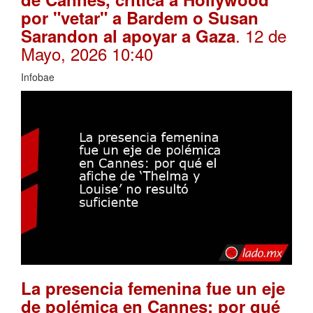
por "vetar" a Bardem o Susan
. 12 de
Sarandon al apoyar a Gaza
Mayo, 2026 10:40
Infobae
La presencia femenina fue un eje
de polémica en Cannes: por qué