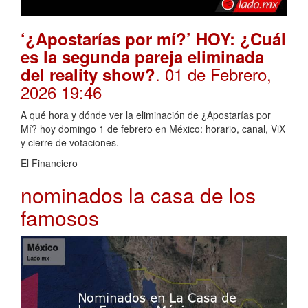
‘¿Apostarías por mí?’ HOY: ¿Cuál
es la segunda pareja eliminada
. 01 de Febrero,
del reality show?
2026 19:46
A qué hora y dónde ver la eliminación de ¿Apostarías por
Mí? hoy domingo 1 de febrero en México: horario, canal, ViX
y cierre de votaciones.
El Financiero
nominados la casa de los
famosos