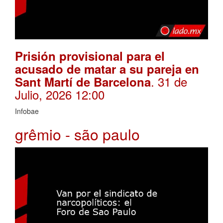
Prisión provisional para el
acusado de matar a su pareja en
. 31 de
Sant Martí de Barcelona
Julio, 2026 12:00
Infobae
grêmio - são paulo