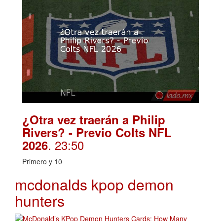
¿Otra vez traerán a Philip
Rivers? - Previo Colts NFL
. 23:50
2026
Primero y 10
mcdonalds kpop demon
hunters