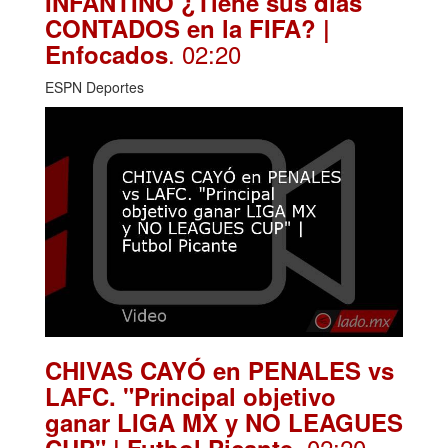
INFANTINO ¿Tiene sus días
CONTADOS en la FIFA? |
. 02:20
Enfocados
ESPN Deportes
CHIVAS CAYÓ en PENALES vs
LAFC. "Principal objetivo
ganar LIGA MX y NO LEAGUES
. 02:20
CUP" | Futbol Picante