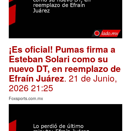
¡Es oficial! Pumas firma a
Esteban Solari como su
nuevo DT, en reemplazo de
Efraín Juárez
. 21 de Junio,
2026 21:25
Foxsports.com.mx