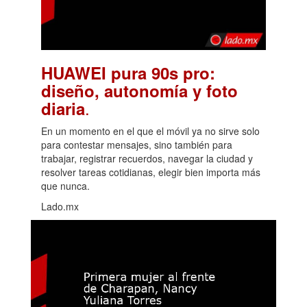
HUAWEI pura 90s pro:
diseño, autonomía y foto
.
diaria
En un momento en el que el móvil ya no sirve solo
para contestar mensajes, sino también para
trabajar, registrar recuerdos, navegar la ciudad y
resolver tareas cotidianas, elegir bien importa más
que nunca.
Lado.mx