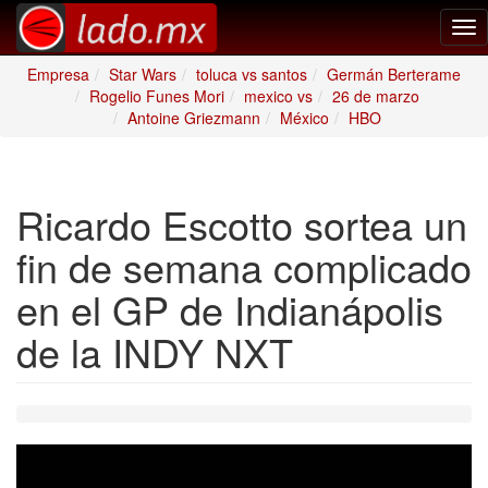
Tog
nav
Empresa
Star Wars
toluca vs santos
Germán Berterame
Rogelio Funes Mori
mexico vs
26 de marzo
Antoine Griezmann
México
HBO
Ricardo Escotto sortea un
fin de semana complicado
en el GP de Indianápolis
de la INDY NXT