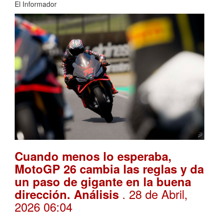
El Informador
Cuando menos lo esperaba,
MotoGP 26 cambia las reglas y da
un paso de gigante en la buena
. 28 de Abril,
dirección. Análisis
2026 06:04