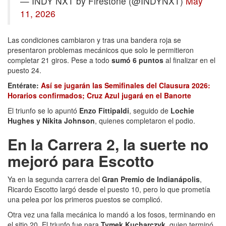
— INDY NXT by Firestone (@INDYNXT)
May
11, 2026
Las condiciones cambiaron y tras una bandera roja se
presentaron problemas mecánicos que solo le permitieron
completar 21 giros. Pese a todo
sumó 6 puntos
al finalizar en el
puesto 24.
Entérate:
Así se jugarán las Semifinales del Clausura 2026:
Horarios confirmados; Cruz Azul jugará en el Banorte
El triunfo se lo apuntó
Enzo Fittipaldi
, seguido de
Lochie
Hughes y Nikita Johnson
, quienes completaron el podio.
En la Carrera 2, la suerte no
mejoró para Escotto
Ya en la segunda carrera del
Gran Premio de Indianápolis
,
Ricardo Escotto largó desde el puesto 10, pero lo que prometía
una pelea por los primeros puestos se complicó.
Otra vez una falla mecánica lo mandó a los fosos, terminando en
el sitio 20. El triunfo fue para
Tymek Kucharczyk
, quien terminó