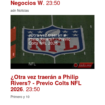
. 23:50
Negocios W
adn Noticias
¿Otra vez traerán a Philip
Rivers? - Previo Colts NFL
. 23:50
2026
Primero y 10