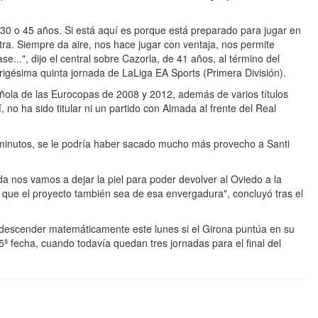
30 o 45 años. Si está aquí es porque está preparado para jugar en
ra. Siempre da aire, nos hace jugar con ventaja, nos permite
e...", dijo el central sobre Cazorla, de 41 años, al término del
rigésima quinta jornada de LaLiga EA Sports (Primera División).
ñola de las Eurocopas de 2008 y 2012, además de varios títulos
, no ha sido titular ni un partido con Almada al frente del Real
s minutos, se le podría haber sacado mucho más provecho a Santi
os vamos a dejar la piel para poder devolver al Oviedo a la
 que el proyecto también sea de esa envergadura", concluyó tras el
ía descender matemáticamente este lunes si el Girona puntúa en su
35ª fecha, cuando todavía quedan tres jornadas para el final del