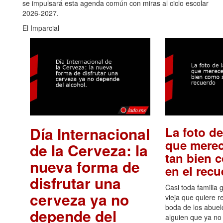
se impulsará esta agenda común con miras al ciclo escolar
2026-2027.
El Imparcial
Día Internacional
La foto de
que merec
de la Cerveza: la
tan bien 
nueva forma de
en el rec
disfrutar una
Casi toda familia 
cerveza ya no
vieja que quiere re
boda de los abuelo
depende del
alguien que ya no 