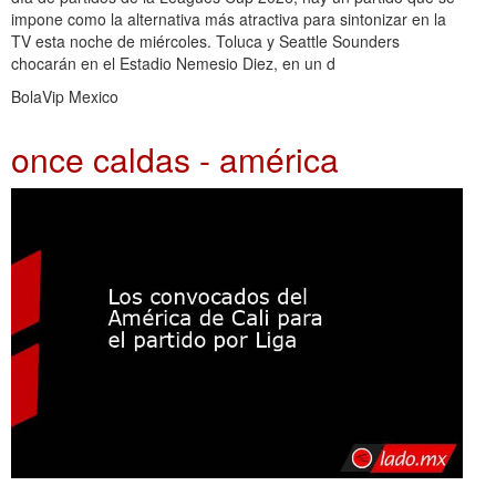
impone como la alternativa más atractiva para sintonizar en la
TV esta noche de miércoles. Toluca y Seattle Sounders
chocarán en el Estadio Nemesio Diez, en un d
BolaVip Mexico
once caldas - américa