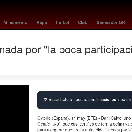
ia
Argentina
Harry Styles
Yoko Taro
el universal mexico
siet
Al momento
Mapa
Futbol
Club
Generador QR
ada por "la poca participaci
💙 Suscríbete a nuestras notificaciones y obtén 
Oviedo (España), 11 may (EFE).- Dani Calvo, uno d
Getafe (0-0), que casi certificó de forma definitiv
para asegurar que no ha entendido "la poca partic