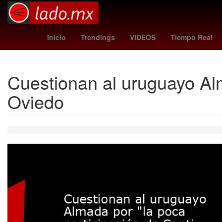
casas infonavit o viviendas recuperadas
loter
Inicio
Trendings
VIDEOS
Tiempo Real
Cuestionan al uruguayo Alm
Oviedo