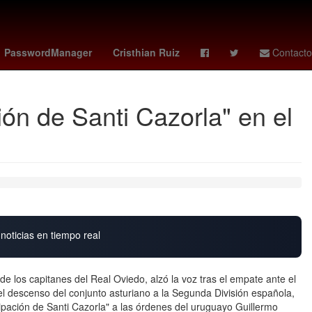
e reinos
Eclipse
Letizia Ortiz
flightradar24
PasswordManager
Cristhian Ruiz
Contacto
ón de Santi Cazorla" en el
noticias en tiempo real
e los capitanes del Real Oviedo, alzó la voz tras el empate ante el
a el descenso del conjunto asturiano a la Segunda División española,
ipación de Santi Cazorla" a las órdenes del uruguayo Guillermo