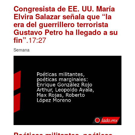
Congresista de EE. UU. María
Elvira Salazar señala que “la
era del guerrillero terrorista
Gustavo Petro ha llegado a su
.17:27
fin”
Semana