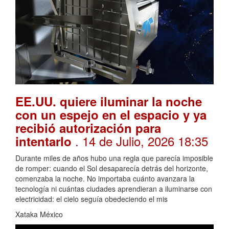
EE.UU. quiere iluminar la noche
con un espejo en el espacio y ya
recibió autorización para
. 14 de Julio, 2026 18:35
intentarlo
Durante miles de años hubo una regla que parecía imposible
de romper: cuando el Sol desaparecía detrás del horizonte,
comenzaba la noche. No importaba cuánto avanzara la
tecnología ni cuántas ciudades aprendieran a iluminarse con
electricidad: el cielo seguía obedeciendo el mis
Xataka México