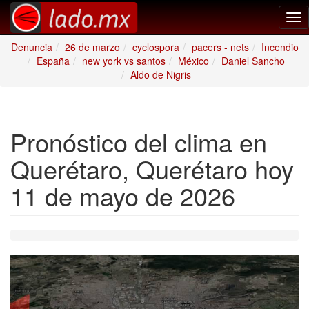
Tog
nav
Denuncia
26 de marzo
cyclospora
pacers - nets
Incendio
España
new york vs santos
México
Daniel Sancho
Aldo de Nigris
Pronóstico del clima en
Querétaro, Querétaro hoy
11 de mayo de 2026