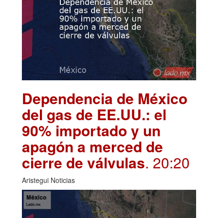
Dependencia de México
del gas de EE.UU.: el
90% importado y un
apagón a merced de
cierre de válvulas
. 20:20
Aristegui Noticias