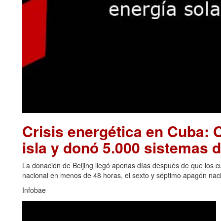
Crisis energética en Cuba: C
isla y donó 5.000 sistemas d
La donación de Beijing llegó apenas días después de que los cu
nacional en menos de 48 horas, el sexto y séptimo apagón naci
Infobae