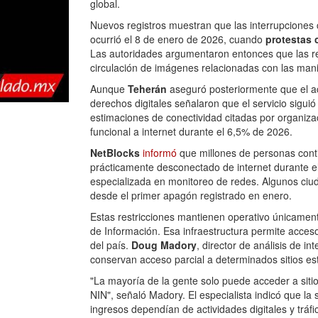
global.
Nuevos registros muestran que las interrupciones c
ocurrió el 8 de enero de 2026, cuando
protestas 
Las autoridades argumentaron entonces que las re
circulación de imágenes relacionadas con las mani
Aunque
Teherán
aseguró posteriormente que el ac
derechos digitales señalaron que el servicio sigui
estimaciones de conectividad citadas por organizac
funcional a internet durante el 6,5% de 2026.
NetBlocks
informó
que millones de personas conti
prácticamente desconectado de internet durante el
especializada en monitoreo de redes. Algunos ciu
desde el primer apagón registrado en enero.
Estas restricciones mantienen operativo únicamen
de Información. Esa infraestructura permite acceso
del país.
Doug Madory
, director de análisis de in
conservan acceso parcial a determinados sitios est
"La mayoría de la gente solo puede acceder a sitios
NIN", señaló Madory. El especialista indicó que la
ingresos dependían de actividades digitales y tráfi