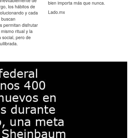
 inevitablemente de
bien importa más que nunca.
go, los hábitos de
Lado.mx
olucionando y cada
 buscan
es permitan disfrutar
 mismo ritual y la
 social, pero de
ilibrada.