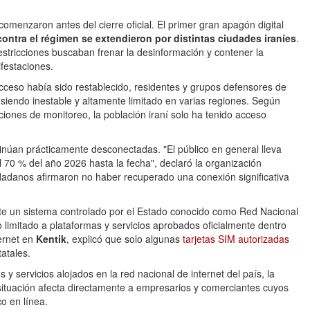
omenzaron antes del cierre oficial. El primer gran apagón digital
contra el régimen se extendieron por distintas ciudades iraníes
.
stricciones buscaban frenar la desinformación y contener la
festaciones.
ceso había sido restablecido, residentes y grupos defensores de
ó siendo inestable y altamente limitado en varias regiones. Según
iones de monitoreo, la población iraní solo ha tenido acceso
núan prácticamente desconectadas. "El público en general lleva
 70 % del año 2026 hasta la fecha", declaró la organización
dadanos afirmaron no haber recuperado una conexión significativa
te un sistema controlado por el Estado conocido como Red Nacional
 limitado a plataformas y servicios aprobados oficialmente dentro
ternet en
Kentik
, explicó que solo algunas
tarjetas SIM autorizadas
atales.
 y servicios alojados en la red nacional de internet del país, la
 situación afecta directamente a empresarios y comerciantes cuyos
co en línea.