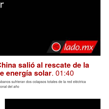
hina salió al rescate de la
e energía solar
. 01:40
banos sufrieran dos colapsos totales de la red eléctrica
onal del año