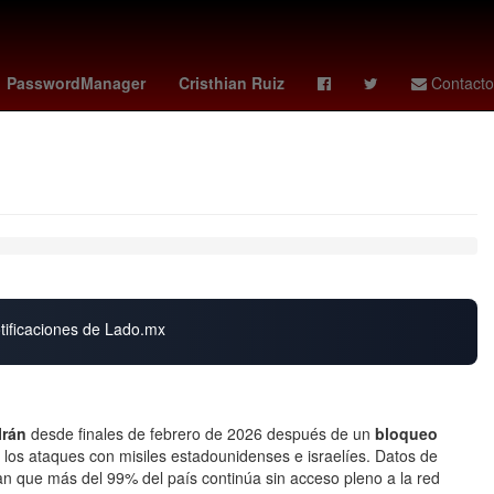
co vs
Star Wars
Puebla de Zaragoza
PasswordManager
Cristhian Ruiz
Contacto
otificaciones de Lado.mx
Irán
desde finales de febrero de 2026 después de un
bloqueo
los ataques con misiles estadounidenses e israelíes. Datos de
n que más del 99% del país continúa sin acceso pleno a la red