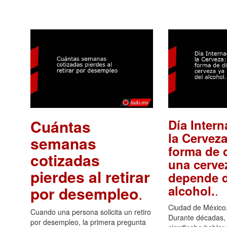
Cuántas
Día Intern
la Cerveza
semanas
forma de d
cotizadas
una cerve
pierdes al retirar
depende d
.
alcohol.
por desempleo
.
Ciudad de México,
Cuando una persona solicita un retiro
Durante décadas, 
por desempleo, la primera pregunta