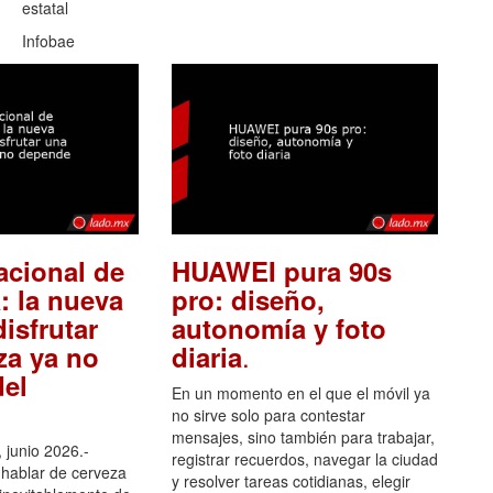
estatal
Infobae
acional de
HUAWEI pura 90s
: la nueva
pro: diseño,
isfrutar
autonomía y foto
.
za ya no
diaria
el
En un momento en el que el móvil ya
no sirve solo para contestar
mensajes, sino también para trabajar,
 junio 2026.-
registrar recuerdos, navegar la ciudad
hablar de cerveza
y resolver tareas cotidianas, elegir