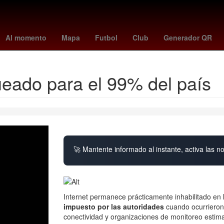
toluca vs santos
Germán Berterame
Rogelio Funes Mori
mexi
Al momento
Mapa
Futbol
Club
Generador QR
queado para el 99% del país
🚀 Mantente informado al instante, activa las n
Internet permanece prácticamente inhabilitado en
impuesto por las autoridades
cuando ocurrieron 
conectividad y organizaciones de monitoreo estima