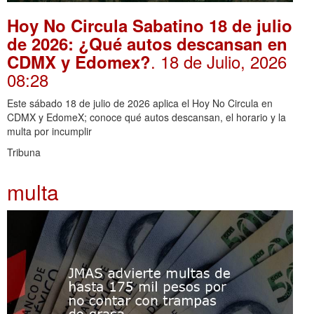
Hoy No Circula Sabatino 18 de julio
de 2026: ¿Qué autos descansan en
. 18 de Julio, 2026
CDMX y Edomex?
08:28
Este sábado 18 de julio de 2026 aplica el Hoy No Circula en
CDMX y EdomeX; conoce qué autos descansan, el horario y la
multa por incumplir
Tribuna
multa