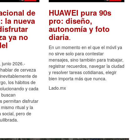
acional de
HUAWEI pura 90s
: la nueva
pro: diseño,
isfrutar
autonomía y foto
.
za ya no
diaria
el
En un momento en el que el móvil ya
no sirve solo para contestar
mensajes, sino también para trabajar,
 junio 2026.-
registrar recuerdos, navegar la ciudad
hablar de cerveza
y resolver tareas cotidianas, elegir
 inevitablemente de
bien importa más que nunca.
go, los hábitos de
Lado.mx
olucionando y cada
 buscan
es permitan disfrutar
 mismo ritual y la
 social, pero de
ilibrada.