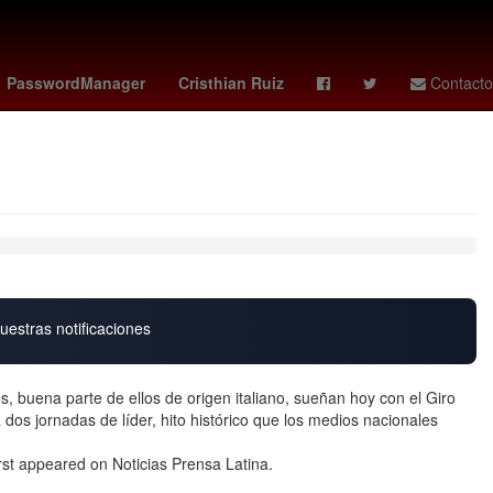
gresión
Empresa
Puebla de Zaragoza
PasswordManager
Cristhian Ruiz
Contacto
uestras notificaciones
 buena parte de ellos de origen italiano, sueñan hoy con el Giro
dos jornadas de líder, hito histórico que los medios nacionales
rst appeared on Noticias Prensa Latina.