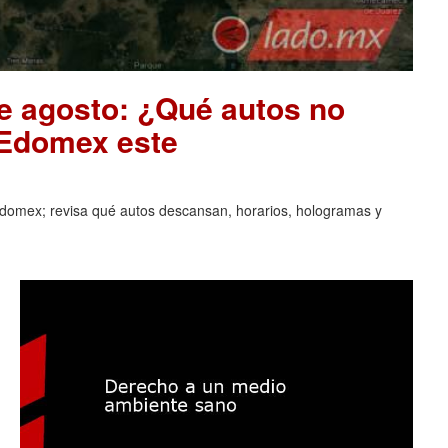
de agosto: ¿Qué autos no
 Edomex este
domex; revisa qué autos descansan, horarios, hologramas y