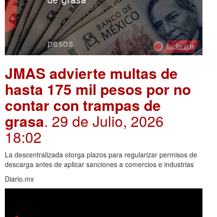
JMAS advierte multas de
hasta 175 mil pesos por no
contar con trampas de
grasa
. 29 de Julio, 2026
18:02
La descentralizada otorga plazos para regularizar permisos de
descarga antes de aplicar sanciones a comercios e industrias
Diario.mx