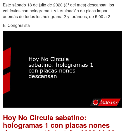
Este sábado 18 de julio de 2026 (3º del mes) descansan los
vehículos con holograma 1 y terminación de placa impar,
además de todos los holograma 2 y foráneos, de 5:00 a 2
El Congresista
Hoy No Circula sabatino:
hologramas 1 con placas nones