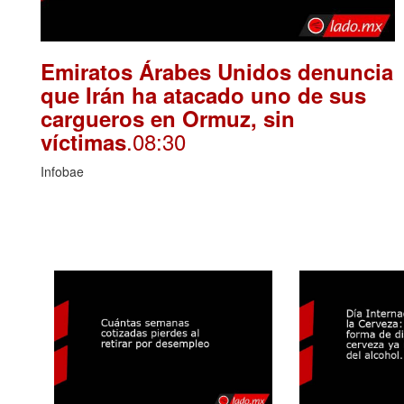
Emiratos Árabes Unidos denuncia
que Irán ha atacado uno de sus
cargueros en Ormuz, sin
.08:30
víctimas
Infobae