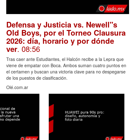
Defensa y Justicia vs. Newell"s
Old Boys, por el Torneo Clausura
2026: día, horario y por dónde
. 08:56
ver
Tras caer ante Estudiantes, el Halcón recibe a la Lepra que
viene de empatar con Boca. Ambos suman cuatro puntos en
el certamen y buscan una victoria clave para no despegarse
de los puestos de clasificación.
Olé.com.ar