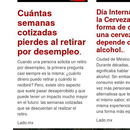
Cuántas
Día Intern
la Cerveza
semanas
forma de d
cotizadas
una cerve
pierdes al retirar
depende d
.
alcohol.
por desempleo
.
Ciudad de México,
Cuando una persona solicita un retiro
Durante décadas, 
por desempleo, la primera pregunta
significaba hablar
casi siempre es la misma: ¿cuánto
alcohol. Sin embar
dinero puedo retirar y cuándo lo
consumo están ev
recibiré? Pero, existe otro aspecto
vez más personas
que suele pasar desapercibido y que
alternativas que l
puede tener un impacto mucho mayor
el mismo sabor, el
en el futuro: las semanas cotizadas
misma experiencia
que se descuentan al realizar el
una forma más equ
retiro.
Lado.mx
Lado.mx