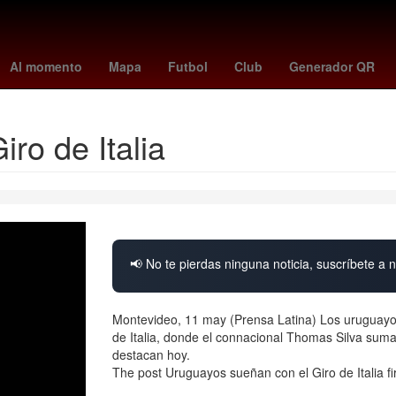
 madrid
Cristiano Ronaldo
The Addams Family
26 de marzo
A
Al momento
Mapa
Futbol
Club
Generador QR
ro de Italia
📢 No te pierdas ninguna noticia, suscríbete a n
Montevideo, 11 may (Prensa Latina) Los uruguayos,
de Italia, donde el connacional Thomas Silva suma 
destacan hoy.
The post Uruguayos sueñan con el Giro de Italia fi