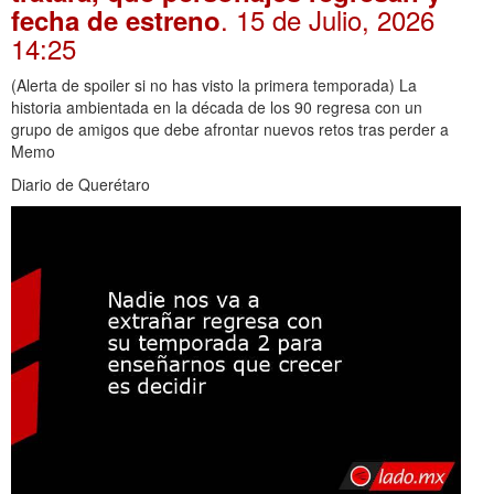
. 15 de Julio, 2026
fecha de estreno
14:25
(Alerta de spoiler si no has visto la primera temporada) La
historia ambientada en la década de los 90 regresa con un
grupo de amigos que debe afrontar nuevos retos tras perder a
Memo
Diario de Querétaro