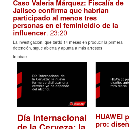
Caso Valeria Márquez: Fiscalía de
Jalisco confirma que habrían
participado al menos tres
personas en el feminicidio de la
. 23:20
influencer
La investigación, que tardó 14 meses en producir la primera
detención, sigue abierta y apunta a más arrestos
Infobae
Día Internacional
HUAWEI p
pro: diseñ
de la Cerveza: la