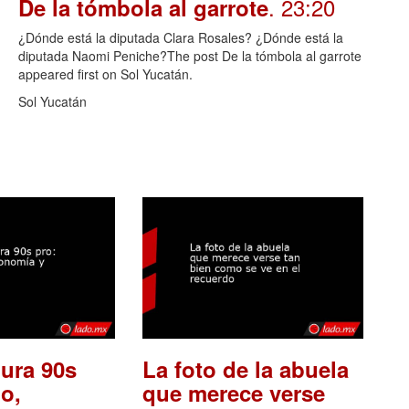
. 23:20
De la tómbola al garrote
¿Dónde está la diputada Clara Rosales? ¿Dónde está la
diputada Naomi Peniche?The post De la tómbola al garrote
appeared first on Sol Yucatán.
Sol Yucatán
ura 90s
La foto de la abuela
o,
que merece verse