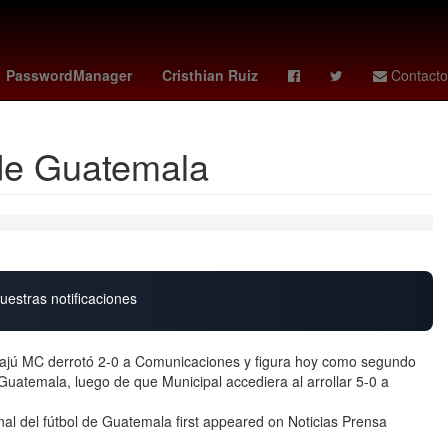
na
misa domingo de pascua
Lewis Hamilton
raptors - celtics
PasswordManager
Cristhian Ruiz
Contacto
l de Guatemala
uestras notificaciones
ajú MC derrotó 2-0 a Comunicaciones y figura hoy como segundo
 Guatemala, luego de que Municipal accediera al arrollar 5-0 a
inal del fútbol de Guatemala first appeared on Noticias Prensa