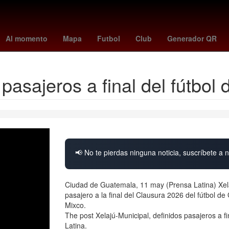
unetaka murakami
celtics - raptors
UEFA Europa League
osasu
Al momento
Mapa
Futbol
Club
Generador QR
 pasajeros a final del fútbo
📢 No te pierdas ninguna noticia, suscríbete a n
Ciudad de Guatemala, 11 may (Prensa Latina) Xel
pasajero a la final del Clausura 2026 del fútbol de
Mixco.
The post Xelajú-Municipal, definidos pasajeros a f
Latina.