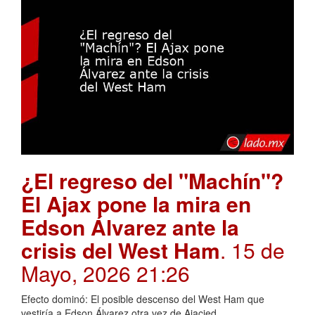
¿El regreso del "Machín"?
El Ajax pone la mira en
Edson Álvarez ante la
crisis del West Ham
. 15 de
Mayo, 2026 21:26
Efecto dominó: El posible descenso del West Ham que
vestiría a Edson Álvarez otra vez de Ajacied