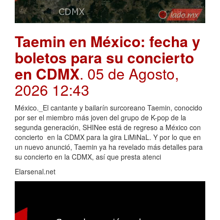
Taemin en México: fecha y
boletos para su concierto
en CDMX
. 05 de Agosto,
2026 12:43
México._El cantante y bailarín surcoreano Taemin, conocido
por ser el miembro más joven del grupo de K-pop de la
segunda generación, SHINee está de regreso a México con
concierto en la CDMX para la gira LiMiNaL. Y por lo que en
un nuevo anunció, Taemin ya ha revelado más detalles para
su concierto en la CDMX, así que presta atenci
Elarsenal.net