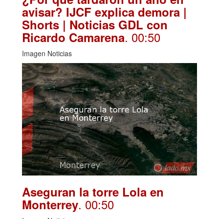
avisar? IJCF explica demora |
Shorts | Noticias GDL con
. 00:50
Ricardo Camarena
Imagen Noticias
Aseguran la torre Lola en
. 00:50
Monterrey