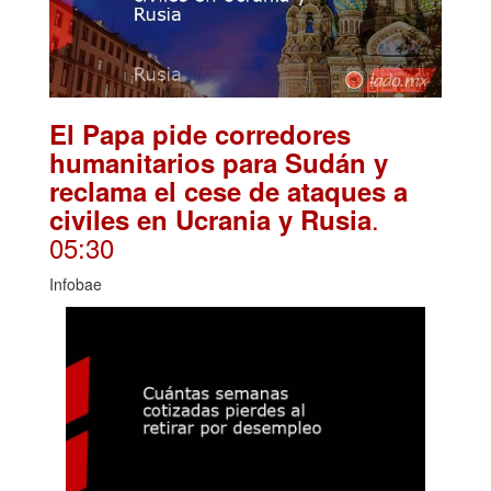
El Papa pide corredores
humanitarios para Sudán y
reclama el cese de ataques a
.
civiles en Ucrania y Rusia
05:30
Infobae