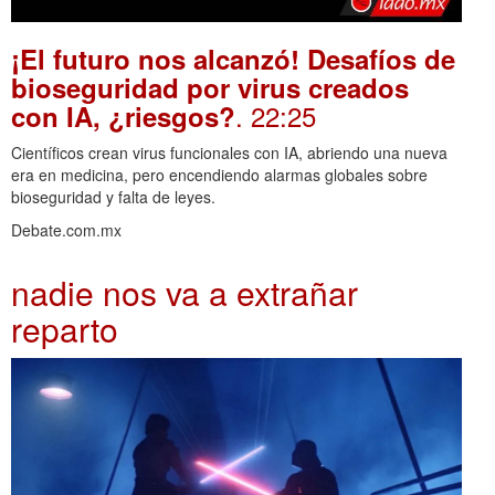
¡El futuro nos alcanzó! Desafíos de
bioseguridad por virus creados
. 22:25
con IA, ¿riesgos?
Científicos crean virus funcionales con IA, abriendo una nueva
era en medicina, pero encendiendo alarmas globales sobre
bioseguridad y falta de leyes.
Debate.com.mx
nadie nos va a extrañar
reparto