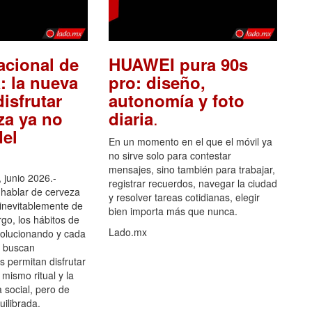
acional de
HUAWEI pura 90s
: la nueva
pro: diseño,
isfrutar
autonomía y foto
.
za ya no
diaria
el
En un momento en el que el móvil ya
no sirve solo para contestar
mensajes, sino también para trabajar,
 junio 2026.-
registrar recuerdos, navegar la ciudad
hablar de cerveza
y resolver tareas cotidianas, elegir
 inevitablemente de
bien importa más que nunca.
go, los hábitos de
Lado.mx
olucionando y cada
 buscan
es permitan disfrutar
 mismo ritual y la
 social, pero de
ilibrada.