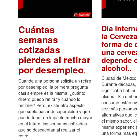
Cuántas
Día Intern
la Cerveza
semanas
forma de d
cotizadas
una cerve
pierdes al retirar
depende d
.
alcohol.
por desempleo
.
Ciudad de México,
Cuando una persona solicita un retiro
Durante décadas, 
por desempleo, la primera pregunta
significaba hablar
casi siempre es la misma: ¿cuánto
alcohol. Sin embar
dinero puedo retirar y cuándo lo
consumo están ev
recibiré? Pero, existe otro aspecto
vez más personas
que suele pasar desapercibido y que
alternativas que l
puede tener un impacto mucho mayor
el mismo sabor, el
en el futuro: las semanas cotizadas
misma experiencia
que se descuentan al realizar el
una forma más equ
retiro.