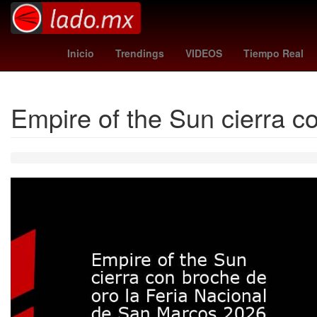
Evangelio de hoy
chargers - vikings
Inicio
Trendings
VIDEOS
Tiempo Real
Empire of the Sun cierra c