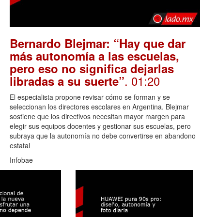
Bernardo Blejmar: “Hay que dar
más autonomía a las escuelas,
pero eso no significa dejarlas
. 01:20
libradas a su suerte”
El especialista propone revisar cómo se forman y se
seleccionan los directores escolares en Argentina. Blejmar
sostiene que los directivos necesitan mayor margen para
elegir sus equipos docentes y gestionar sus escuelas, pero
subraya que la autonomía no debe convertirse en abandono
estatal
Infobae