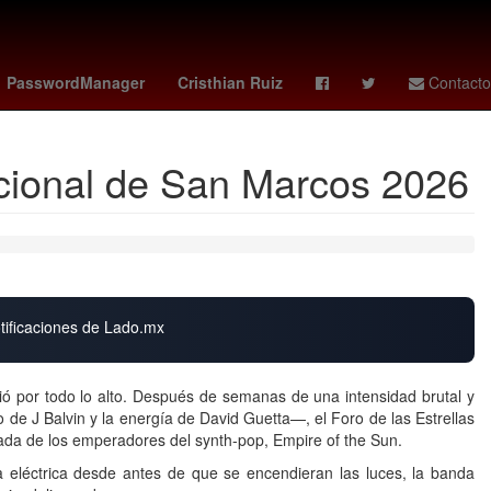
idense
2024
Cashless
Usumacinta
PasswordManager
Cristhian Ruiz
Contacto
acional de San Marcos 2026
otificaciones de Lado.mx
ó por todo lo alto. Después de semanas de una intensidad brutal y
de J Balvin y la energía de David Guetta—, el Foro de las Estrellas
gada de los emperadores del synth-pop, Empire of the Sun.
a eléctrica desde antes de que se encendieran las luces, la banda