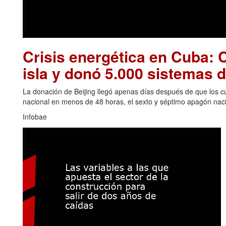
Crisis energética en Cuba: C
isla y donó 5.000 sistemas d
La donación de Beijing llegó apenas días después de que los cu
nacional en menos de 48 horas, el sexto y séptimo apagón naci
Infobae