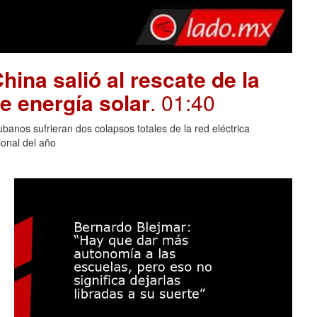
hina salió al rescate de la
e energía solar
. 01:40
banos sufrieran dos colapsos totales de la red eléctrica
onal del año