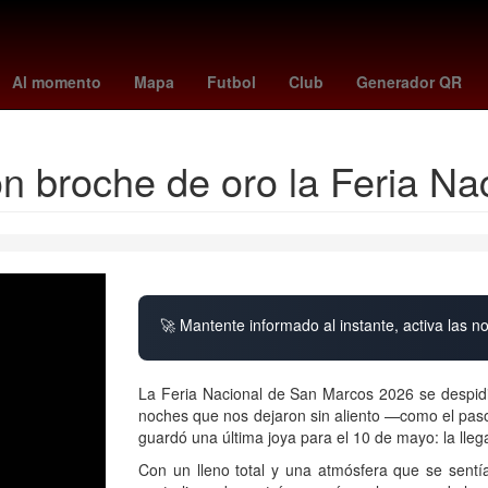
China
Gobierno
cometa interestelar
Barbados
Dólar estadoun
Al momento
Mapa
Futbol
Club
Generador QR
on broche de oro la Feria N
🚀 Mantente informado al instante, activa las n
La Feria Nacional de San Marcos 2026 se despidi
noches que nos dejaron sin aliento —como el paso 
guardó una última joya para el 10 de mayo: la lle
Con un lleno total y una atmósfera que se sentí