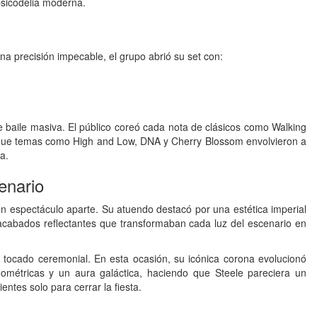
psicodelia moderna.
una precisión impecable, el grupo abrió su set con:
 de baile masiva. El público coreó cada nota de clásicos como Walking
 que temas como High and Low, DNA y Cherry Blossom envolvieron a
a.
enario
n espectáculo aparte. Su atuendo destacó por una estética imperial
n acabados reflectantes que transformaban cada luz del escenario en
u tocado ceremonial. En esta ocasión, su icónica corona evolucionó
métricas y un aura galáctica, haciendo que Steele pareciera un
entes solo para cerrar la fiesta.
»