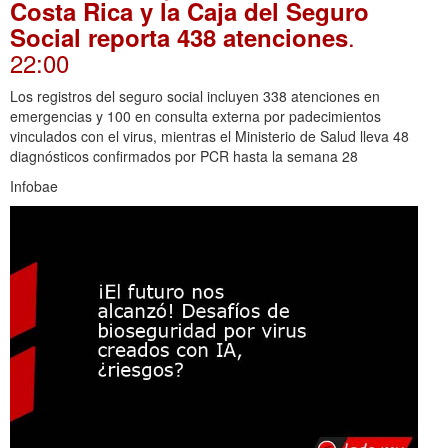
Costa Rica y la Caja del Seguro
.
Social reporta 438 atenciones
22:00
Los registros del seguro social incluyen 338 atenciones en
emergencias y 100 en consulta externa por padecimientos
vinculados con el virus, mientras el Ministerio de Salud lleva 48
diagnósticos confirmados por PCR hasta la semana 28
Infobae