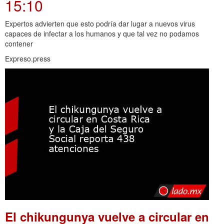
15:10
Expertos advierten que esto podría dar lugar a nuevos virus
capaces de infectar a los humanos y que tal vez no podamos
contener
Expreso.press
El chikungunya vuelve a circular en