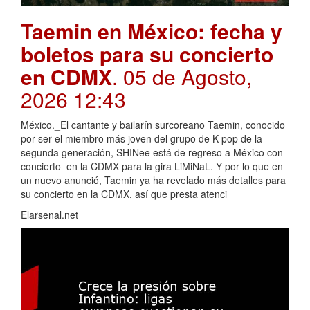
Taemin en México: fecha y
boletos para su concierto
en CDMX
. 05 de Agosto,
2026 12:43
México._El cantante y bailarín surcoreano Taemin, conocido
por ser el miembro más joven del grupo de K-pop de la
segunda generación, SHINee está de regreso a México con
concierto en la CDMX para la gira LiMiNaL. Y por lo que en
un nuevo anunció, Taemin ya ha revelado más detalles para
su concierto en la CDMX, así que presta atenci
Elarsenal.net