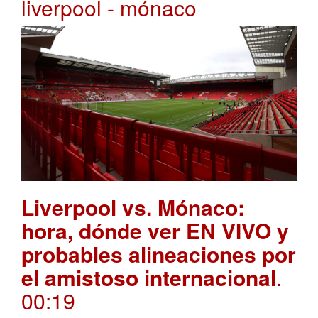
liverpool - mónaco
Liverpool vs. Mónaco:
hora, dónde ver EN VIVO y
probables alineaciones por
el amistoso internacional
.
00:19