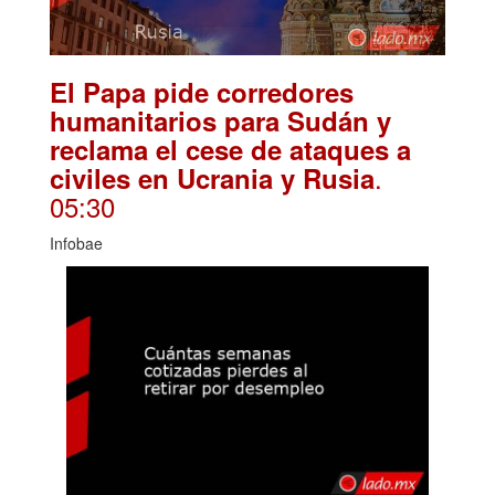
El Papa pide corredores
humanitarios para Sudán y
reclama el cese de ataques a
.
civiles en Ucrania y Rusia
05:30
Infobae