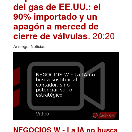
del gas de EE.UU.: el
90% importado y un
apagón a merced de
cierre de válvulas
. 20:20
Aristegui Noticias
NEGOCIOS W - La IA no busca