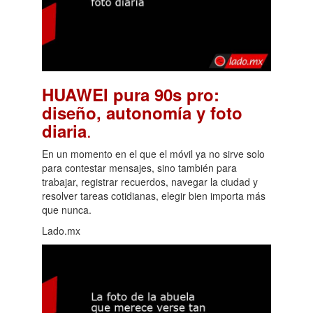
HUAWEI pura 90s pro:
diseño, autonomía y foto
.
diaria
En un momento en el que el móvil ya no sirve solo
para contestar mensajes, sino también para
trabajar, registrar recuerdos, navegar la ciudad y
resolver tareas cotidianas, elegir bien importa más
que nunca.
Lado.mx