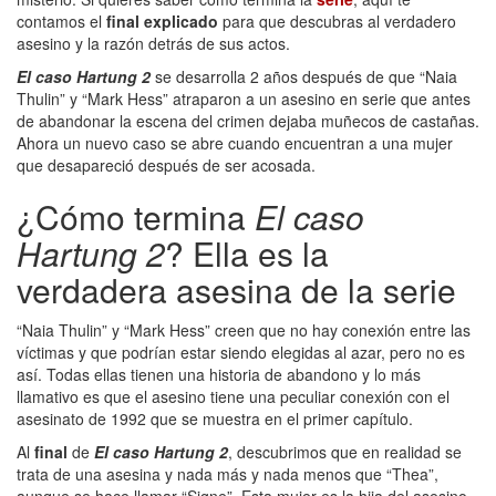
contamos el
final explicado
para que descubras al verdadero
asesino y la razón detrás de sus actos.
El caso Hartung 2
se desarrolla 2 años después de que “Naia
Thulin” y “Mark Hess” atraparon a un asesino en serie que antes
de abandonar la escena del crimen dejaba muñecos de castañas.
Ahora un nuevo caso se abre cuando encuentran a una mujer
que desapareció después de ser acosada.
¿Cómo termina
El caso
Hartung 2
? Ella es la
verdadera asesina de la serie
“Naia Thulin” y “Mark Hess” creen que no hay conexión entre las
víctimas y que podrían estar siendo elegidas al azar, pero no es
así. Todas ellas tienen una historia de abandono y lo más
llamativo es que el asesino tiene una peculiar conexión con el
asesinato de 1992 que se muestra en el primer capítulo.
Al
final
de
El caso Hartung 2
, descubrimos que en realidad se
trata de una asesina y nada más y nada menos que “Thea”,
aunque se hace llamar “Signe”. Esta mujer es la hija del asesino