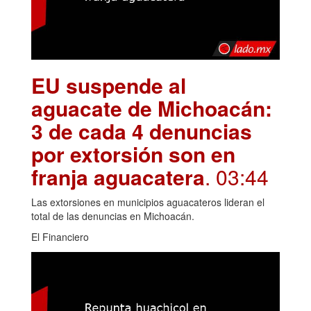
EU suspende al
aguacate de Michoacán:
3 de cada 4 denuncias
por extorsión son en
franja aguacatera
. 03:44
Las extorsiones en municipios aguacateros lideran el
total de las denuncias en Michoacán.
El Financiero