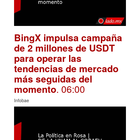
BingX impulsa campaña
de 2 millones de USDT
para operar las
tendencias de mercado
más seguidas del
momento
. 06:00
Infobae