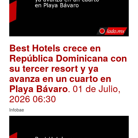
Best Hotels crece en
República Dominicana con
su tercer resort y ya
avanza en un cuarto en
Playa Bávaro
. 01 de Julio,
2026 06:30
Infobae