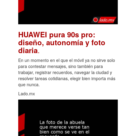
HUAWEI pura 90s pro:
diseño, autonomía y foto
.
diaria
En un momento en el que el móvil ya no sirve solo
para contestar mensajes, sino también para
trabajar, registrar recuerdos, navegar la ciudad y
resolver tareas cotidianas, elegir bien importa más
que nunca.
Lado.mx