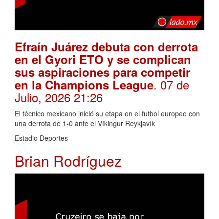
Efraín Juárez debuta con derrota
en el Gyori ETO y se complican
sus aspiraciones para competir
. 07 de
en la Champions League
Julio, 2026 21:26
El técnico mexicano inició su etapa en el futbol europeo con
una derrota de 1-0 ante el Víkingur Reykjavík
Estadio Deportes
Brian Rodríguez