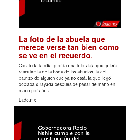
La foto de la abuela que
merece verse tan bien como
.
se ve en el recuerdo
Casi toda familia guarda una foto vieja que quiere
rescatar: la de la boda de los abuelos, la del
bautizo de alguien que ya no está, la que llegó
doblada o rayada después de pasar de mano en
mano por años.
Lado.mx