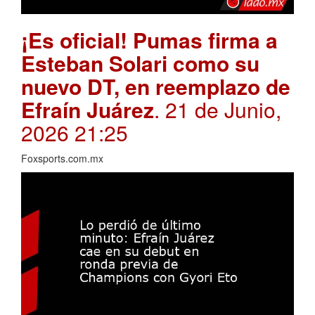
¡Es oficial! Pumas firma a
Esteban Solari como su
nuevo DT, en reemplazo de
Efraín Juárez
. 21 de Junio,
2026 21:25
Foxsports.com.mx