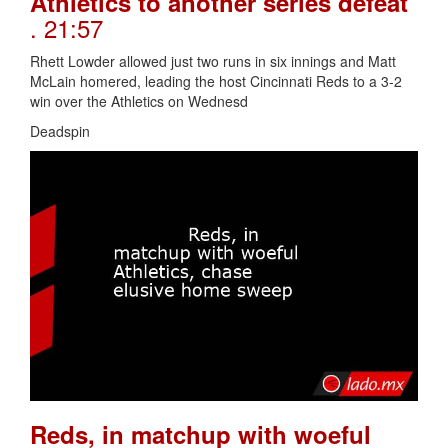
Athletics to another series defeat
. 21:57
Rhett Lowder allowed just two runs in six innings and Matt
McLain homered, leading the host Cincinnati Reds to a 3-2
win over the Athletics on Wednesd
Deadspin
Reds, in matchup with woeful