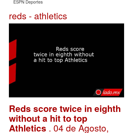
ESPN Deportes
reds - athletics
Reds score twice in eighth
without a hit to top
Athletics
. 04 de Agosto,