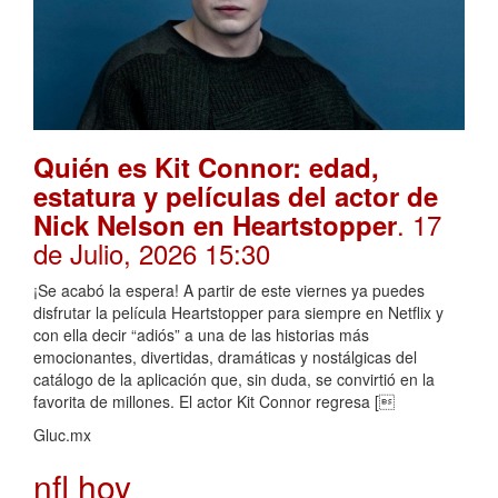
Quién es Kit Connor: edad,
estatura y películas del actor de
. 17
Nick Nelson en Heartstopper
de Julio, 2026 15:30
¡Se acabó la espera! A partir de este viernes ya puedes
disfrutar la película Heartstopper para siempre en Netflix y
con ella decir “adiós” a una de las historias más
emocionantes, divertidas, dramáticas y nostálgicas del
catálogo de la aplicación que, sin duda, se convirtió en la
favorita de millones. El actor Kit Connor regresa [
Gluc.mx
nfl hoy