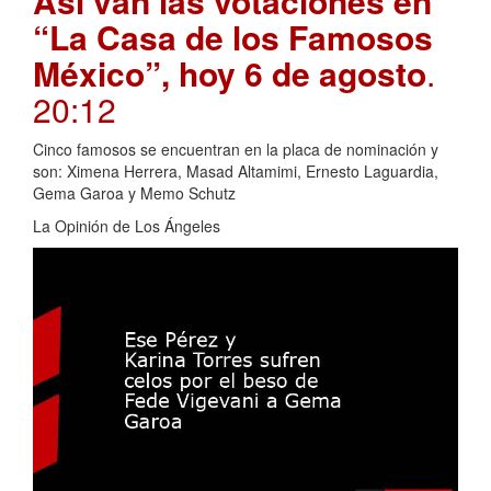
Así van las votaciones en
“La Casa de los Famosos
México”, hoy 6 de agosto
.
20:12
Cinco famosos se encuentran en la placa de nominación y
son: Ximena Herrera, Masad Altamimi, Ernesto Laguardia,
Gema Garoa y Memo Schutz
La Opinión de Los Ángeles