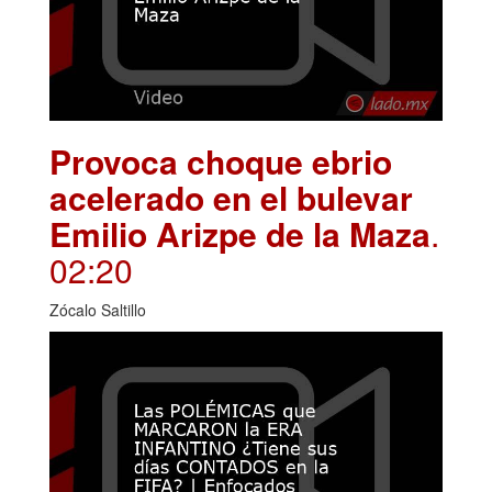
Provoca choque ebrio
acelerado en el bulevar
Emilio Arizpe de la Maza
.
02:20
Zócalo Saltillo