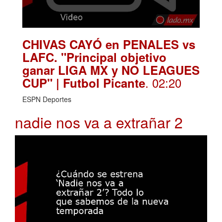
CHIVAS CAYÓ en PENALES vs
LAFC. "Principal objetivo
ganar LIGA MX y NO LEAGUES
. 02:20
CUP" | Futbol Picante
ESPN Deportes
nadie nos va a extrañar 2