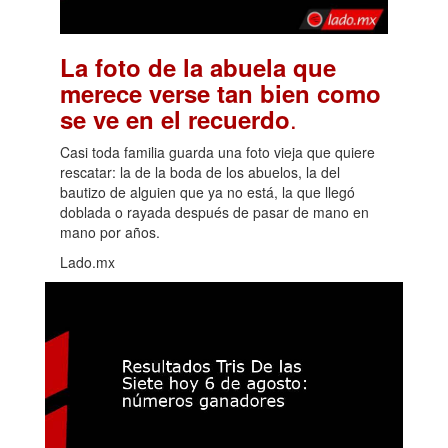
La foto de la abuela que
merece verse tan bien como
.
se ve en el recuerdo
Casi toda familia guarda una foto vieja que quiere
rescatar: la de la boda de los abuelos, la del
bautizo de alguien que ya no está, la que llegó
doblada o rayada después de pasar de mano en
mano por años.
Lado.mx