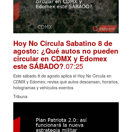
Hoy No Circula Sabatino 8 de
agosto: ¿Qué autos no pueden
circular en CDMX y Edomex
.07:25
este SÁBADO?
Este sábado 8 de agosto aplica el Hoy No Circula en
CDMX y Edomex; revisa qué autos descansan, horarios,
hologramas y vehículos exentos
Tribuna