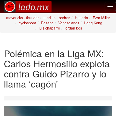
Tog
nav
mavericks - thunder
marlins - padres
Hungría
Ezra Miller
cyclospora
Rosario
Venezolanos
Hong Kong
luis chaparro
jordan bos
Polémica en la Liga MX:
Carlos Hermosillo explota
contra Guido Pizarro y lo
llama ‘cagón’