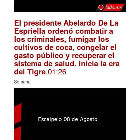
El presidente Abelardo De La
Espriella ordenó combatir a
los criminales, fumigar los
cultivos de coca, congelar el
gasto público y recuperar el
sistema de salud. Inicia la era
.01:26
del Tigre
Semana