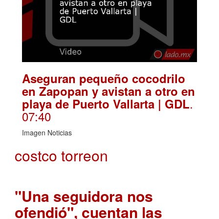
Aseguran pequeño cocodrilo
en Zapopan y avistan a otro en
.
playa de Puerto Vallarta | GDL
07:40
Imagen Noticias
costco torreon
"Una seguidora nos
ofendió", cuentan las