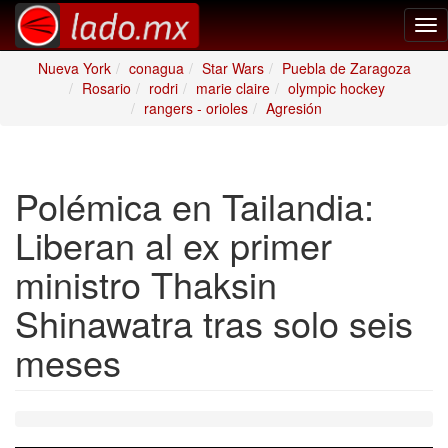
Tog
nav
Nueva York
conagua
Star Wars
Puebla de Zaragoza
Rosario
rodri
marie claire
olympic hockey
rangers - orioles
Agresión
Polémica en Tailandia:
Liberan al ex primer
ministro Thaksin
Shinawatra tras solo seis
meses