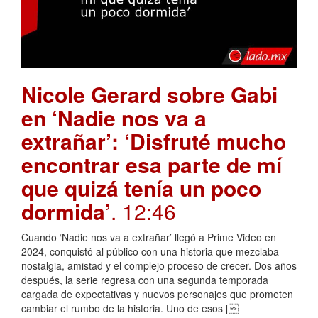
Nicole Gerard sobre Gabi
en ‘Nadie nos va a
extrañar’: ‘Disfruté mucho
encontrar esa parte de mí
que quizá tenía un poco
dormida’
. 12:46
Cuando ‘Nadie nos va a extrañar’ llegó a Prime Video en
2024, conquistó al público con una historia que mezclaba
nostalgia, amistad y el complejo proceso de crecer. Dos años
después, la serie regresa con una segunda temporada
cargada de expectativas y nuevos personajes que prometen
cambiar el rumbo de la historia. Uno de esos [