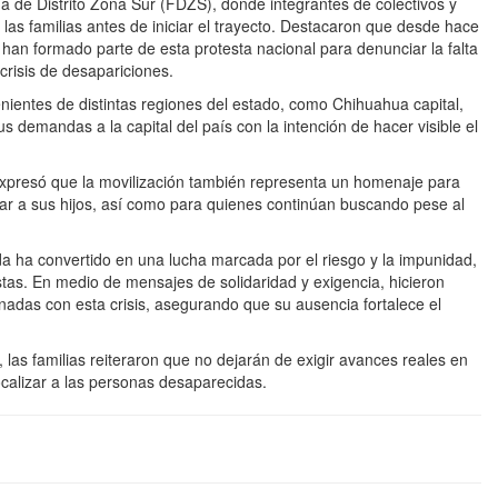
alía de Distrito Zona Sur (FDZS), donde integrantes de colectivos y
 familias antes de iniciar el trayecto. Destacaron que desde hace
n formado parte de esta protesta nacional para denunciar la falta
 crisis de desapariciones.
entes de distintas regiones del estado, como Chihuahua capital,
 demandas a la capital del país con la intención de hacer visible el
 expresó que la movilización también representa un homenaje para
trar a sus hijos, así como para quienes continúan buscando pese al
a ha convertido en una lucha marcada por el riesgo y la impunidad,
tas. En medio de mensajes de solidaridad y exigencia, hicieron
adas con esta crisis, asegurando que su ausencia fortalece el
 las familias reiteraron que no dejarán de exigir avances reales en
ocalizar a las personas desaparecidas.