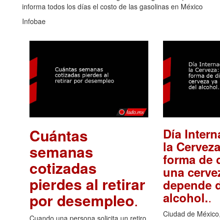
informa todos los días el costo de las gasolinas en México
Infobae
Cuántas
Día Intern
la Cerveza
semanas
forma de d
cotizadas
una cerve
pierdes al retirar
depende d
.
alcohol.
por desempleo
.
Ciudad de México,
Cuando una persona solicita un retiro