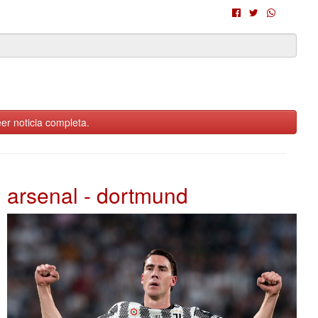
er noticia completa.
arsenal - dortmund