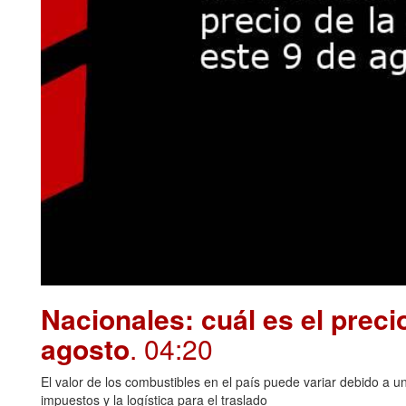
Nacionales: cuál es el preci
agosto
. 04:20
El valor de los combustibles en el país puede variar debido a u
impuestos y la logística para el traslado