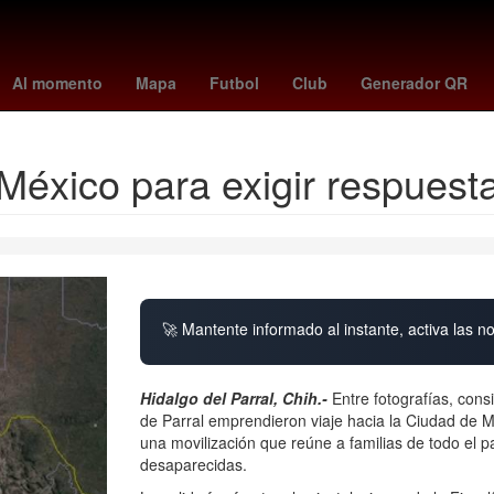
other
cruz
minnesota - juárez
coordinación nacional de protección
Al momento
Mapa
Futbol
Club
Generador QR
éxico para exigir respuest
🚀 Mantente informado al instante, activa las n
Hidalgo del Parral, Chih.-
Entre fotografías, con
de Parral emprendieron viaje hacia la Ciudad de M
una movilización que reúne a familias de todo el pa
desaparecidas.