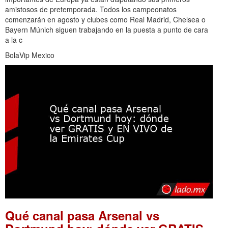
amistosos de pretemporada. Todos los campeonatos
comenzarán en agosto y clubes como Real Madrid, Chelsea o
Bayern Múnich siguen trabajando en la puesta a punto de cara
a la c
BolaVip Mexico
Qué canal pasa Arsenal vs