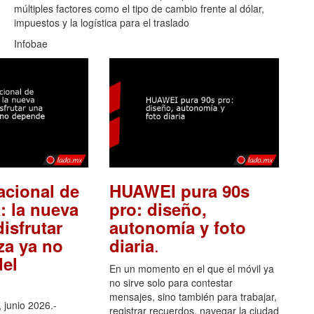
múltiples factores como el tipo de cambio frente al dólar,
impuestos y la logística para el traslado
Infobae
acional de
HUAWEI pura 90s
: la nueva
pro: diseño,
isfrutar
autonomía y foto
.
za ya no
diaria
el
En un momento en el que el móvil ya
no sirve solo para contestar
mensajes, sino también para trabajar,
 junio 2026.-
registrar recuerdos, navegar la ciudad