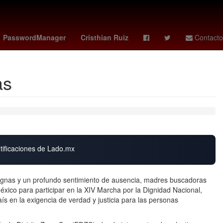
 civil
arsenal - dortmund
Issa López
playstation plus juegos
PasswordManager
Cristhian Ruiz
Contacto
as
otificaciones de Lado.mx
signas y un profundo sentimiento de ausencia, madres buscadoras
éxico para participar en la XIV Marcha por la Dignidad Nacional,
ís en la exigencia de verdad y justicia para las personas