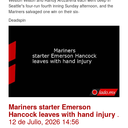
Weston Wilson and Randy Arozarena each went deep in
Seattle"s four-run fourth inning Sunday afternoon, and the
Mariners salvaged one win on their six-
Deadspin
Mariners starter Emerson
.
Hancock leaves with hand injury
12 de Julio, 2026 14:56