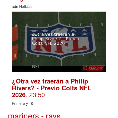
adn Noticias
¿Otra vez traerán a Philip
Rivers? - Previo Colts NFL
. 23:50
2026
Primero y 10
mariners - rays