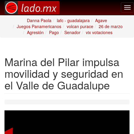
Tog
nav
Danna Paola
lafc - guadalajara
Agave
Juegos Panamericanos
volcan purace
26 de marzo
Agresión
Pago
Senador
vix votaciones
Marina del Pilar impulsa
movilidad y seguridad en
el Valle de Guadalupe