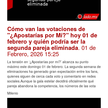
Cómo van las votaciones de
"¿Apostarías por Mí?" hoy 01 de
febrero y quién podría ser la
. 01 de
segunda pareja eliminada
Febrero, 2026 15:25
La tensión en ‘¿Apostarías por mí?’ alcanza su punto
máximo este domingo 01 de febrero. La segunda semana de
eliminaciones ha generado gran expectación entre los fans,
quienes siguen de cerca cada voto y comentario en redes
sociales.Aunque la gala estelar decidirá oficialmente qué
pareja abandona la competencia, los números de las vota
Milenio