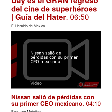
Day es el GRAN regreso
del cine de superhéroes
| Guía del Hater
. 06:50
El Heraldo de México
Nissan salió de pérdidas con
. 04:10
su primer CEO mexicano
Expresso Matutino