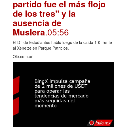
partido fue el más flojo
de los tres" y la
ausencia de
Muslera
.05:56
El DT de Estudiantes habló luego de la caída 1-0 frente
al Xeneize en Parque Patricios.
Olé.com.ar