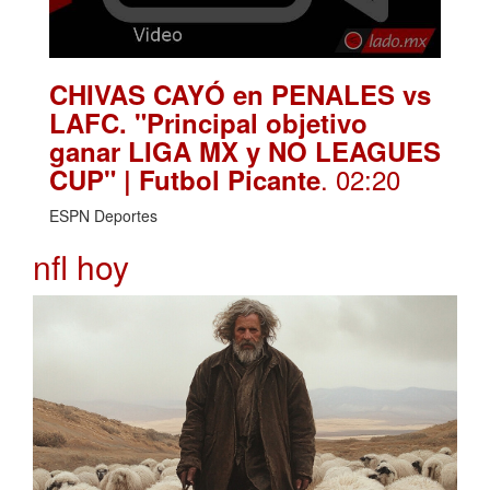
CHIVAS CAYÓ en PENALES vs
LAFC. "Principal objetivo
ganar LIGA MX y NO LEAGUES
. 02:20
CUP" | Futbol Picante
ESPN Deportes
nfl hoy