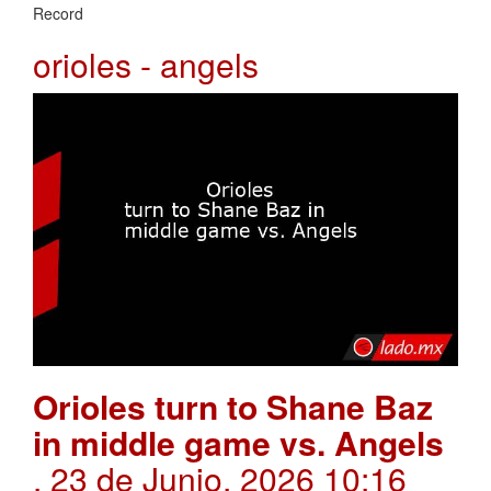
Record
orioles - angels
Orioles turn to Shane Baz
in middle game vs. Angels
. 23 de Junio, 2026 10:16