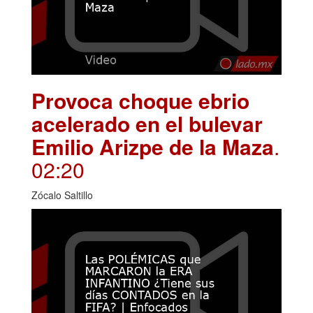
Provoca choque ebrio
acelerado en el bulevar
Emilio Arizpe de la Maza
.
02:20
Zócalo Saltillo