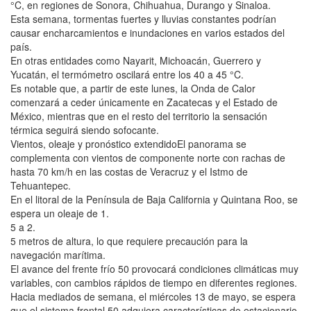
°C, en regiones de Sonora, Chihuahua, Durango y Sinaloa.
Esta semana, tormentas fuertes y lluvias constantes podrían
causar encharcamientos e inundaciones en varios estados del
país.
En otras entidades como Nayarit, Michoacán, Guerrero y
Yucatán, el termómetro oscilará entre los 40 a 45 °C.
Es notable que, a partir de este lunes, la Onda de Calor
comenzará a ceder únicamente en Zacatecas y el Estado de
México, mientras que en el resto del territorio la sensación
térmica seguirá siendo sofocante.
Vientos, oleaje y pronóstico extendidoEl panorama se
complementa con vientos de componente norte con rachas de
hasta 70 km/h en las costas de Veracruz y el Istmo de
Tehuantepec.
En el litoral de la Península de Baja California y Quintana Roo, se
espera un oleaje de 1.
5 a 2.
5 metros de altura, lo que requiere precaución para la
navegación marítima.
El avance del frente frío 50 provocará condiciones climáticas muy
variables, con cambios rápidos de tiempo en diferentes regiones.
Hacia mediados de semana, el miércoles 13 de mayo, se espera
que el sistema frontal 50 adquiera características de estacionario