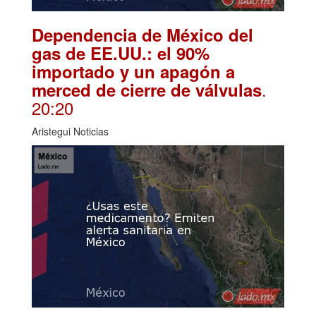
Dependencia de México del
gas de EE.UU.: el 90%
importado y un apagón a
.
merced de cierre de válvulas
20:20
Aristegui Noticias