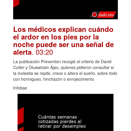
Los médicos explican cuándo
el ardor en los pies por la
noche puede ser una señal de
. 03:20
alerta
La publicación Prevention recogió el criterio de David
Cutler y Oluwatosin Ajao, quienes pidieron consultar si
la molestia se repite, crece o altera el sueño, sobre todo
con hormigueo, hinchazón o enrojecimiento
Infobae