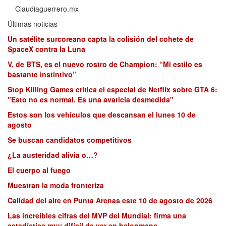
Claudiaguerrero.mx
Últimas noticias
Un satélite surcoreano capta la colisión del cohete de
SpaceX contra la Luna
V, de BTS, es el nuevo rostro de Champion: “Mi estilo es
bastante instintivo”
Stop Killing Games critica el especial de Netflix sobre GTA 6:
"Esto no es normal. Es una avaricia desmedida"
Estos son los vehículos que descansan el lunes 10 de
agosto
Se buscan candidatos competitivos
¿La austeridad alivia o…?
El cuerpo al fuego
Muestran la moda fronteriza
Calidad del aire en Punta Arenas este 10 de agosto de 2026
Las increíbles cifras del MVP del Mundial: firma una
estadística muy difícil de ver en balonmano