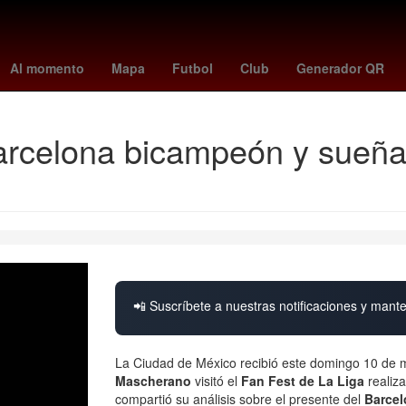
s
Puebla de Zaragoza
Rosario
rodri
marie claire
olympic ho
Al momento
Mapa
Futbol
Club
Generador QR
arcelona bicampeón y sueña
📲 Suscríbete a nuestras notificaciones y mante
La Ciudad de México recibió este domingo 10 de ma
Mascherano
visitó el
Fan Fest de La Liga
realiz
compartió su análisis sobre el presente del
Barce