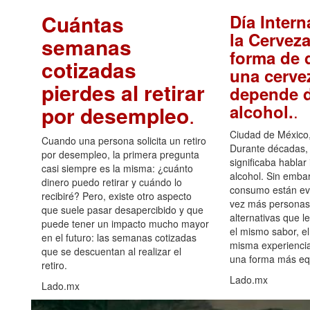
Cuántas
Día Intern
la Cerveza
semanas
forma de d
cotizadas
una cerve
pierdes al retirar
depende d
.
alcohol.
por desempleo
.
Ciudad de México,
Cuando una persona solicita un retiro
Durante décadas, 
por desempleo, la primera pregunta
significaba hablar
casi siempre es la misma: ¿cuánto
alcohol. Sin embar
dinero puedo retirar y cuándo lo
consumo están ev
recibiré? Pero, existe otro aspecto
vez más personas
que suele pasar desapercibido y que
alternativas que l
puede tener un impacto mucho mayor
el mismo sabor, el
en el futuro: las semanas cotizadas
misma experiencia
que se descuentan al realizar el
una forma más equ
retiro.
Lado.mx
Lado.mx