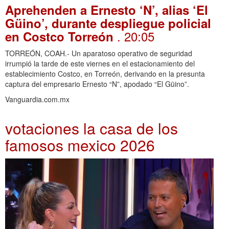
Aprehenden a Ernesto ‘N’, alias ‘El
Güino’, durante despliegue policial
. 20:05
en Costco Torreón
TORREÓN, COAH.- Un aparatoso operativo de seguridad
irrumpió la tarde de este viernes en el estacionamiento del
establecimiento Costco, en Torreón, derivando en la presunta
captura del empresario Ernesto “N”, apodado “El Güino”.
Vanguardia.com.mx
votaciones la casa de los
famosos mexico 2026