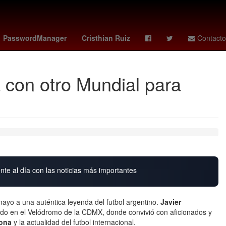
ckey
rangers - orioles
Agresión
PasswordManager
Cristhian Ruiz
Contacto
 con otro Mundial para
nte al día con las noticias más importantes
yo a una auténtica leyenda del futbol argentino.
Javier
ado en el Velódromo de la CDMX, donde convivió con aficionados y
lona
y la actualidad del futbol internacional.