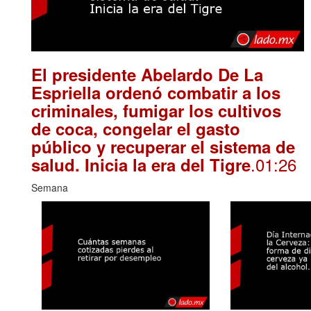
El presidente Abelardo De La
Espriella ordenó combatir a los
criminales, fumigar los cultivos
de coca, congelar el gasto
público y recuperar el sistema de
.01:26
salud. Inicia la era del Tigre
Semana