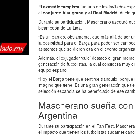
El
exmediocampista
fue uno de los invitados esp
el
conjunto blaugrana y el Real Madrid,
duelo q
Durante su participación, Mascherano aseguró que
bicampeón de La Liga.
“Es un partido, obviamente, que más allá de ser un
la posibilidad para el Barça para poder ser campeón
asistentes que se dieron cita en el evento organiz
Además, el exjugador ‘culé’ destacó el gran mome
generación de futbolistas, la cual considera muy di
equipo español.
“Hoy el Barça tiene que sentirse tranquilo, porqu
imagino que tiene. Es una gran generación que tien
selección española se ha beneficiado de ese camb
Mascherano sueña con o
Argentina
Durante su participación en el Fan Fest, Maschera
el impacto que tienen los futbolistas sudamerican