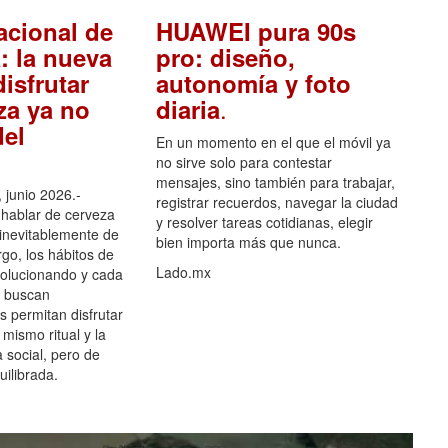
acional de
HUAWEI pura 90s
: la nueva
pro: diseño,
isfrutar
autonomía y foto
.
za ya no
diaria
el
En un momento en el que el móvil ya
no sirve solo para contestar
mensajes, sino también para trabajar,
 junio 2026.-
registrar recuerdos, navegar la ciudad
hablar de cerveza
y resolver tareas cotidianas, elegir
 inevitablemente de
bien importa más que nunca.
go, los hábitos de
Lado.mx
olucionando y cada
 buscan
es permitan disfrutar
 mismo ritual y la
 social, pero de
ilibrada.