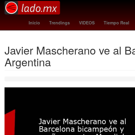
Nueva York
conagua
Star War
Inicio
Trendings
VIDEOS
Tiempo Real
Javier Mascherano ve al B
Argentina