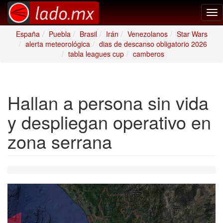
Tog
nav
España
Puebla
Brasil
Irán
Venezolanos
Star Wars
alerta meteorológica
dias de descanso obligatorio 2026
tabla leagues cup
camberos
Hallan a persona sin vida
y despliegan operativo en
zona serrana