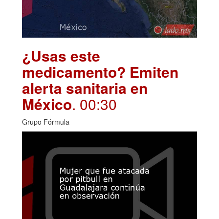
¿Usas este
medicamento? Emiten
alerta sanitaria en
México
. 00:30
Grupo Fórmula