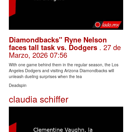
Diamondbacks" Ryne Nelson
. 27 de
faces tall task vs. Dodgers
Marzo, 2026 07:56
With one game behind them in the regular season, the Los
Angeles Dodgers and visiting Arizona Diamondbacks will
unleash dueling surprises when the tea
Deadspin
claudia schiffer