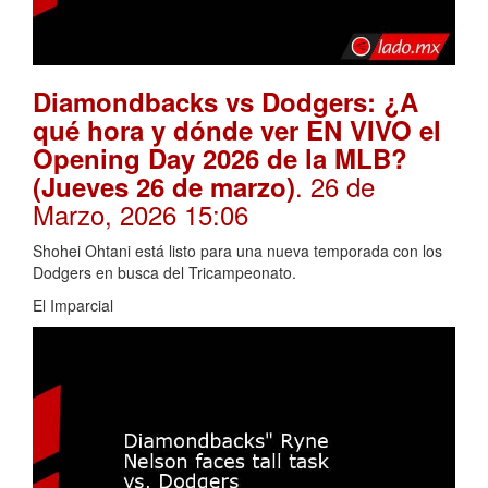
Diamondbacks vs Dodgers: ¿A
qué hora y dónde ver EN VIVO el
Opening Day 2026 de la MLB?
. 26 de
(Jueves 26 de marzo)
Marzo, 2026 15:06
Shohei Ohtani está listo para una nueva temporada con los
Dodgers en busca del Tricampeonato.
El Imparcial