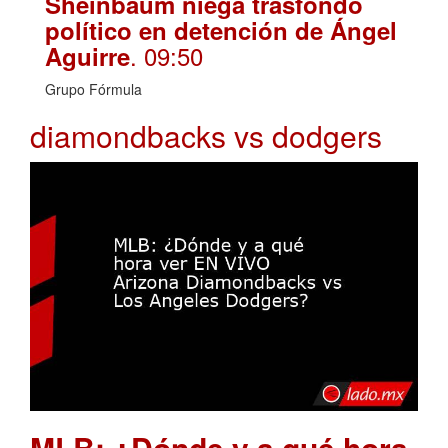
Sheinbaum niega trasfondo
político en detención de Ángel
. 09:50
Aguirre
Grupo Fórmula
diamondbacks vs dodgers
MLB: ¿Dónde y a qué hora