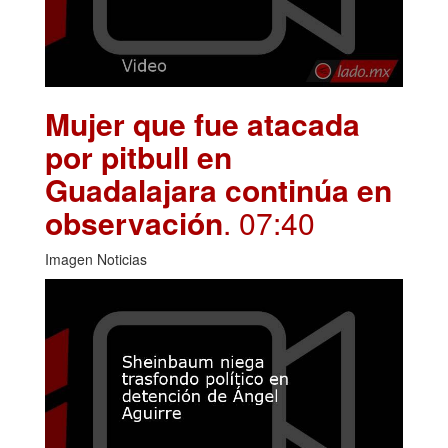
Mujer que fue atacada
por pitbull en
Guadalajara continúa en
observación
. 07:40
Imagen Noticias