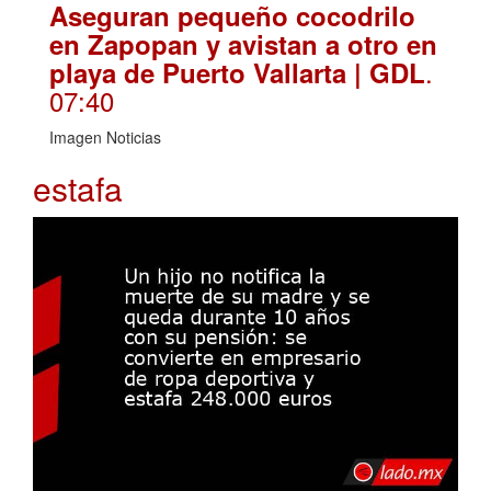
Aseguran pequeño cocodrilo
en Zapopan y avistan a otro en
.
playa de Puerto Vallarta | GDL
07:40
Imagen Noticias
estafa