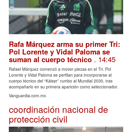
Rafa Márquez arma su primer Tri:
Pol Lorente y Vidal Paloma se
. 14:45
suman al cuerpo técnico
Rafael Márquez comenzó a mover piezas en el Tri. Pol
Lorente y Vidal Paloma se perfilan para incorporarse al
cuerpo técnico del “Káiser” rumbo al Mundial 2030, tras
acompañarlo en su primera aparición como seleccionador.
Vanguardia.com.mx
coordinación nacional de
protección civil