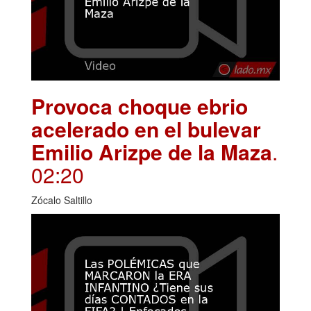
Provoca choque ebrio
acelerado en el bulevar
Emilio Arizpe de la Maza
.
02:20
Zócalo Saltillo