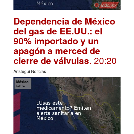
Dependencia de México
del gas de EE.UU.: el
90% importado y un
apagón a merced de
cierre de válvulas
. 20:20
Aristegui Noticias