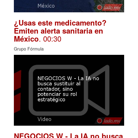
¿Usas este medicamento?
Emiten alerta sanitaria en
. 00:30
México
Grupo Fórmula
NEGOCIOS W - La IA no busca