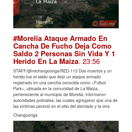
#Morelia Ataque Armado En
Cancha De Fucho Deja Como
Saldo 2 Personas Sin Vida Y 1
. 23:56
Herido En La Maiza
STAFF/@michangoonga/RED-113 Dos muertos y un
herido fue el saldo que dejó un ataque armado
registrado en una cancha conocida como «Fútbol
Park», ubicada en la comunidad de La Maiza,
perteneciente al municipio de Morelia, informaron
autoridades policiales, las cuales agregaron que una de
las víctimas pereció en el sitio del atentado y la otra
Changoonga