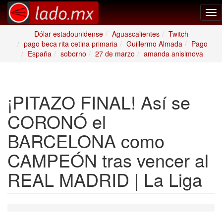
Tog
nav
Dólar estadounidense
Aguascalientes
Twitch
pago beca rita cetina primaria
Guillermo Almada
Pago
España
soborno
27 de marzo
amanda anisimova
¡PITAZO FINAL! Así se
CORONÓ el
BARCELONA como
CAMPEÓN tras vencer al
REAL MADRID | La Liga