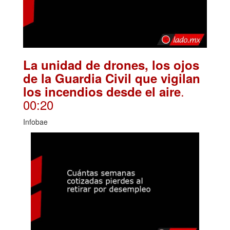
La unidad de drones, los ojos
de la Guardia Civil que vigilan
.
los incendios desde el aire
00:20
Infobae