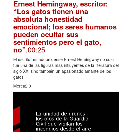
Ernest Hemingway, escritor:
“Los gatos tienen una
absoluta honestidad
emocional; los seres humanos
pueden ocultar sus
sentimientos pero el gato,
.00:25
no”
El escritor estadounidense Ernest Hemingway no solo
fue una de las figuras más influyentes de la literatura del
siglo XX, sino también un apasionado amante de los
gatos
Merca2.0