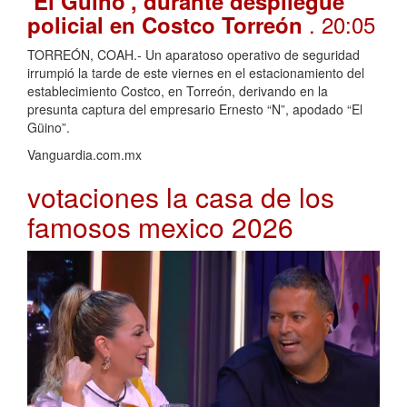
‘El Güino’, durante despliegue
. 20:05
policial en Costco Torreón
TORREÓN, COAH.- Un aparatoso operativo de seguridad
irrumpió la tarde de este viernes en el estacionamiento del
establecimiento Costco, en Torreón, derivando en la
presunta captura del empresario Ernesto “N”, apodado “El
Güino”.
Vanguardia.com.mx
votaciones la casa de los
famosos mexico 2026