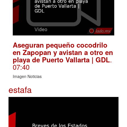
Aseguran pequeño cocodrilo
en Zapopan y avistan a otro en
.
playa de Puerto Vallarta | GDL
07:40
Imagen Noticias
estafa