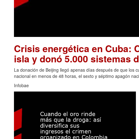
Crisis energética en Cuba: C
isla y donó 5.000 sistemas d
La donación de Beijing llegó apenas días después de que los cu
nacional en menos de 48 horas, el sexto y séptimo apagón naci
Infobae