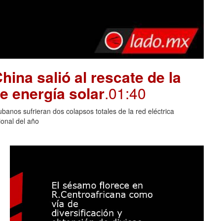
hina salió al rescate de la
e energía solar
.01:40
banos sufrieran dos colapsos totales de la red eléctrica
onal del año