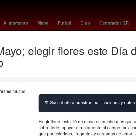
k
Rosario
Aguascalientes
San Luis Potosí
Gobierno
Argenti
Al momento
Mapa
Futbol
Club
Generador QR
Mayo; elegir flores este Día
o
💙 Suscríbete a nuestras notificaciones y obtén 
Elegir flores este 10 de mayo es mucho más que un 
sobre todo, apoyar directamente al campo mexicano
que por coloridas, fragantes y cargadas de amor, l