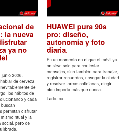
acional de
HUAWEI pura 90s
: la nueva
pro: diseño,
isfrutar
autonomía y foto
.
za ya no
diaria
el
En un momento en el que el móvil ya
no sirve solo para contestar
mensajes, sino también para trabajar,
 junio 2026.-
registrar recuerdos, navegar la ciudad
hablar de cerveza
y resolver tareas cotidianas, elegir
 inevitablemente de
bien importa más que nunca.
go, los hábitos de
Lado.mx
olucionando y cada
 buscan
es permitan disfrutar
 mismo ritual y la
 social, pero de
ilibrada.