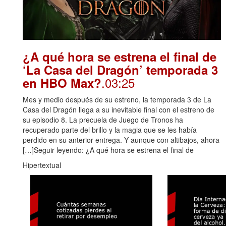
¿A qué hora se estrena el final de
‘La Casa del Dragón’ temporada 3
.03:25
en HBO Max?
Mes y medio después de su estreno, la temporada 3 de La
Casa del Dragón llega a su inevitable final con el estreno de
su episodio 8. La precuela de Juego de Tronos ha
recuperado parte del brillo y la magia que se les había
perdido en su anterior entrega. Y aunque con altibajos, ahora
[…]Seguir leyendo: ¿A qué hora se estrena el final de
Hipertextual