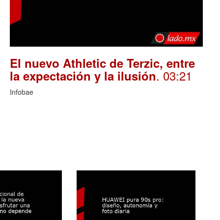
El nuevo Athletic de Terzic, entre
. 03:21
la expectación y la ilusión
Infobae