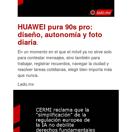
HUAWEI pura 90s pro:
diseño, autonomía y foto
.
diaria
En un momento en el que el móvil ya no sirve solo
para contestar mensajes, sino también para
trabajar, registrar recuerdos, navegar la ciudad y
resolver tareas cotidianas, elegir bien importa más
que nunca.
Lado.mx