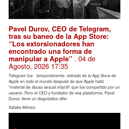
Pavel Durov, CEO de Telegram,
tras su baneo de la App Store:
“Los extorsionadores han
encontrado una forma de
. 04 de
manipular a Apple”
Agosto, 2026 17:35
Telegram fue -temporalmente- retirado de la App Store de
Apple en todo el mundo después de que Apple halló
"material de abuso sexual infantil" que fue compartido por un
usuario. Pero el CEO y fundador de esa plataforma, Pavel
Durov, tiene un diagnóstico difer
Xataka México