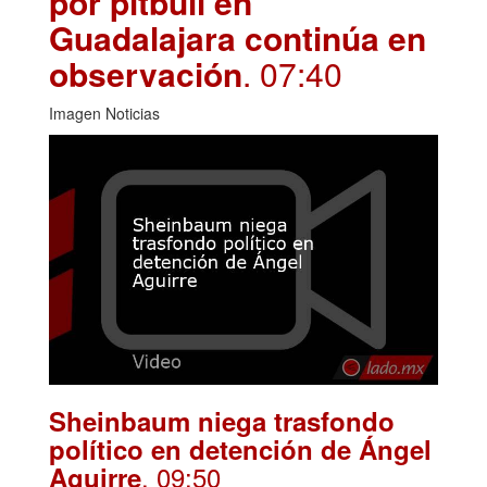
por pitbull en
Guadalajara continúa en
observación
. 07:40
Imagen Noticias
Sheinbaum niega trasfondo
político en detención de Ángel
. 09:50
Aguirre