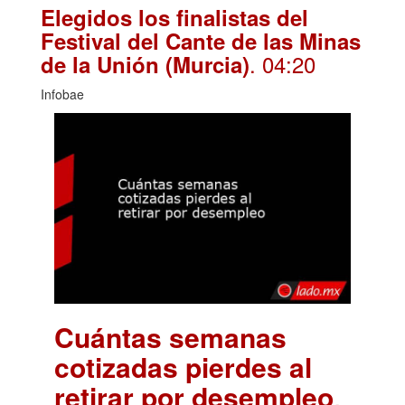
Elegidos los finalistas del
Festival del Cante de las Minas
. 04:20
de la Unión (Murcia)
Infobae
Cuántas semanas
cotizadas pierdes al
retirar por desempleo
.